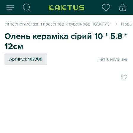
Интернет-магазин пода
Интернет-магазин презентов и сувениров “КАКТУС”
Новый
Олень кераміка сірий 10 * 5.8 *
12см
Нет в наличии
Артикул:
107789