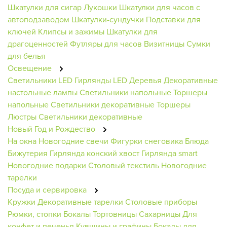
Шкатулки для сигар
Лукошки
Шкатулки для часов с
автоподзаводом
Шкатулки-сундучки
Подставки для
ключей
Клипсы и зажимы
Шкатулки для
драгоценностей
Футляры для часов
Визитницы
Сумки
для белья
Освещение
Светильники
LED Гирлянды
LED Деревья
Декоративные
настольные лампы
Светильники напольные
Торшеры
напольные
Светильники декоративные
Торшеры
Люстры
Светильники декоративные
Новый Год и Рождество
На окна
Новогодние свечи
Фигурки снеговика
Блюда
Бижутерия
Гирлянда конский хвост
Гирлянда smart
Новогодние подарки
Столовый текстиль
Новогодние
тарелки
Посуда и сервировка
Кружки
Декоративные тарелки
Столовые приборы
Рюмки, стопки
Бокалы
Тортовницы
Сахарницы
Для
конфет и печенья
Кувшины и графины
Бокалы для