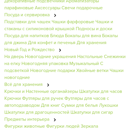
Декоративные подсвечники
Ароматизаторы
парафиновые
Аксессуары
Свечи подарочные
Посуда и сервировка
Подставки для чашек
Чашки фарфоровые
Чашки и
стаканы с силиконовой крышкой
Подносы и доски
Посуда для напитков
Блюда
Бокалы для вина
Бокалы
для джина
Для конфет и печенья
Для хранения
Новый Год и Рождество
На дверь
Новогодние украшения
Настольные
Снежинки
на елку
Новогодняя упаковка
Музыкальный
С
подсветкой
Новогодние подарки
Хвойные ветки
Чашки
новогодние
Всё для хранения
Крючки и Настенные органайзеры
Шкатулки для часов
Крючки
Футляры для ручек
Футляры для часов с
автоподзаводом
Для книг
Сумки для белья
Лукошки
Шкатулки для драгоценностей
Шкатулки для сигар
Предметы интерьера
Фигурки животные
Фигурки людей
Зеркала