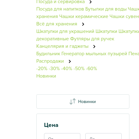
Посуда и сервировка
Посуда для напитков
Бутылки для воды
Чашк
хранения
Чашки керамические
Чашки суве
Всё для хранения
Шкатулки для украшений
Шкатулки
Шкатулки
декоративные
Футляры для ручек
Канцелярия и гаджеты
Будильник
Генератор мыльных пузырей
Пен
Распродажи
-20%
-30%
-40%
-50%
-60%
Новинки
Новинки
Цена
Показать