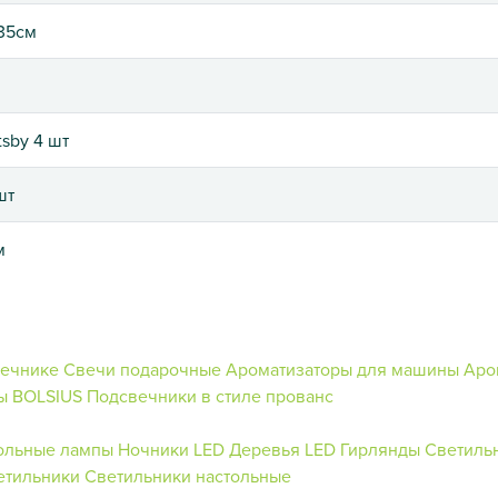
35см
sby 4 шт
шт
м
вечнике
Свечи подарочные
Ароматизаторы для машины
Аро
ы BOLSIUS
Подсвечники в стиле прованс
ольные лампы
Ночники
LED Деревья
LED Гирлянды
Светиль
етильники
Светильники настольные