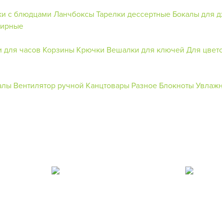
и с блюдцами
Ланчбоксы
Тарелки дессертные
Бокалы для 
нирные
 для часов
Корзины
Крючки
Вешалки для ключей
Для цвет
алы
Вентилятор ручной
Канцтовары
Разное
Блокноты
Увлажн