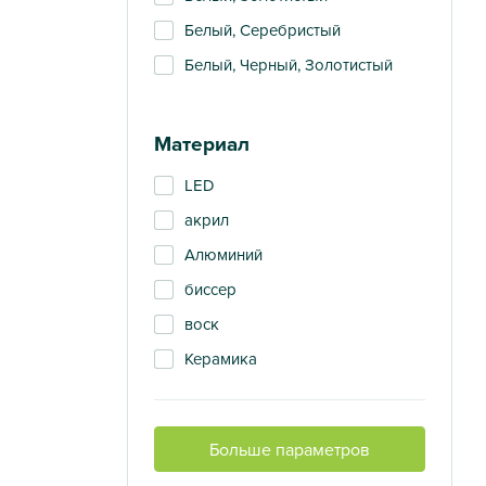
Белый, Серебристый
Белый, Черный, Золотистый
Бордовый
Голубой
Материал
Графит
LED
Золотистый
акрил
Золото, черный
Алюминий
золотой
биссер
Мокко
воск
Молочный
Керамика
прозрачный
латунь
Прозрачный, золото
МДФ
Разноцветный
Больше параметров
Металл
Серебряный