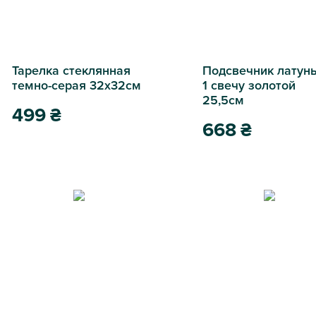
Тарелка стеклянная
Подсвечник латунь
темно-серая 32х32см
1 свечу золотой
25,5см
499
₴
668
₴
Тарелка стеклянная темно-серая 32х32см
Подсвечник латунь на 1