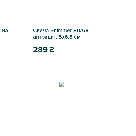
 на
Свеча Shimmer 80/68
антрацит, 8х6,8 см
289
₴
Свеча Shimmer 80/68 антрацит, 8х6,8 см
 свечу золотой 25,5см