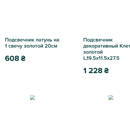
Подсвечник латунь на
Подсвечник
1 свечу золотой 20см
декоративный Кле
золотой
608
₴
L,19.5х11.5х27.5
1 228
₴
Подсвечник латунь на 1 свечу золотой 20см
Подсвечник декоративный