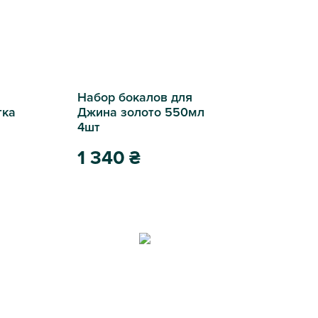
Набор бокалов для
тка
Джина золото 550мл
4шт
1 340
₴
Набор бокалов для Джина золото 550мл 4шт
 Клетка золотой L,19.5х11.5х27.5