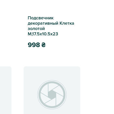
Подсвечник
декоративный Клетка
золотой
М,17.5х10.5х23
998
₴
 40см
Подсвечник декоративный Клетка золотой М,17.