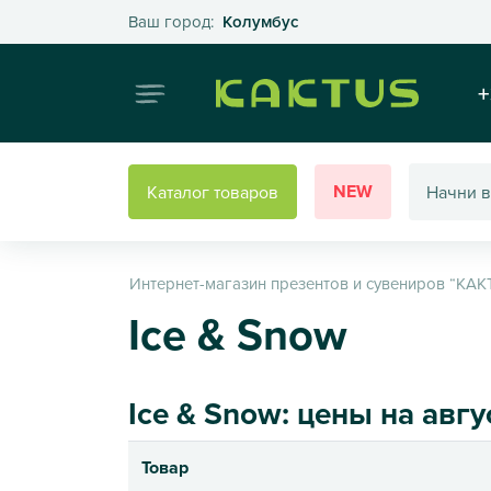
Выберите свой город
Ваш город:
Колумбус
Интернет
+
NEW
Каталог товаров
Интернет-магазин презентов и сувениров “КАК
Ice & Snow
Ice & Snow: цены на авгу
Товар