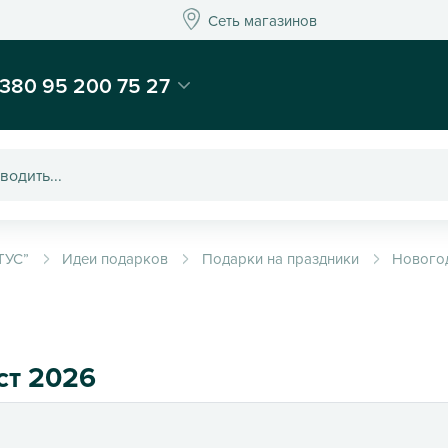
Сеть магазинов
Сеть магазинов
-магазин подарков и декора - Kaktus
380 95 200 75 27
ТУС”
Идеи подарков
Подарки на праздники
Нового
ст 2026