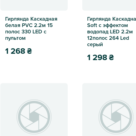
Гирлянда Каскадная
Гирлянда Каскадн
белая PVC 2.2м 15
Soft с эффектом
полос 330 LED с
водопад LED 2.2м
пультом
12полос 264 Led
серый
1 268
₴
1 298
₴
Гирлянда Каскадная белая PVC 2.2м 15 полос 330 LED с пул
Гирлянда Каскадная Sof