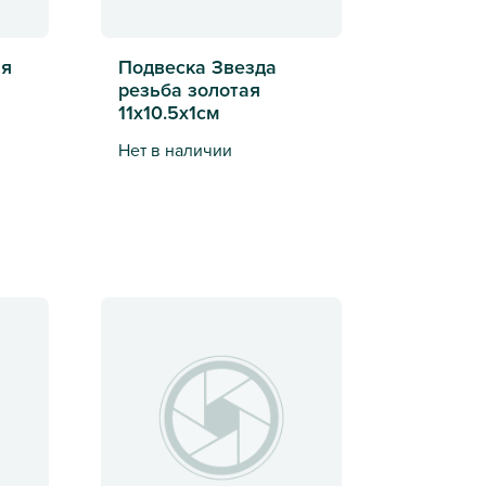
ая
Подвеска Звезда
резьба золотая
11х10.5х1см
Нет в наличии
Подвеска Звезда резьба золотая 11х10.5х1см
ьтом
t с эффектом водопад LED 2.2м 12полос 264 Led серый