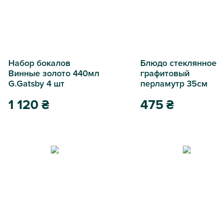
Набор бокалов
Блюдо стеклянное
Винные золото 440мл
графитовый
G.Gatsby 4 шт
перламутр 35см
1 120
₴
475
₴
Набор бокалов Винные золото 440мл G.Gatsby 4 шт
Блюдо стеклянное граф