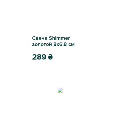
Свеча Shimmer
золотой 8х6,8 см
289
₴
Свеча Shimmer золотой 8х6,8 см
итовый перламутр 35см