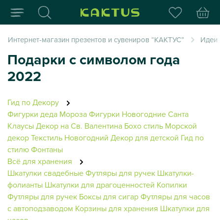
Интернет-магазин пода
Интернет-магазин презентов и сувениров “КАКТУС”
Идеи
Подарки с символом года
2022
Гид по Декору
Фигурки деда Мороза
Фигурки Новогодние
Санта
Клаусы
Декор на Св. Валентина
Бохо стиль
Морской
декор
Текстиль Новогодний
Декор для детской
Гид по
стилю
Фонтаны
Всё для хранения
Шкатулки свадебные
Футляры для ручек
Шкатулки-
фолианты
Шкатулки для драгоценностей
Копилки
Футляры для ручек
Боксы для сигар
Футляры для часов
с автоподзаводом
Корзины для хранения
Шкатулки для