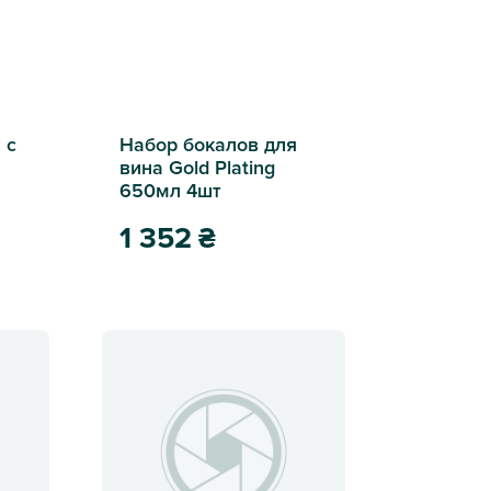
 с
Набор бокалов для
вина Gold Plating
650мл 4шт
1 352
₴
жавчинкой беж 26.5см
Набор бокалов для вина Gold Plating 650мл 4шт