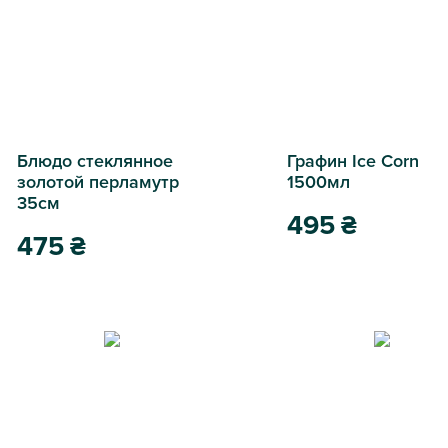
Блюдо стеклянное
Графин Ice Corn
золотой перламутр
1500мл
35см
495
₴
475
₴
Графин Ice Corn 1500мл
Блюдо стеклянное золотой перламутр 35см