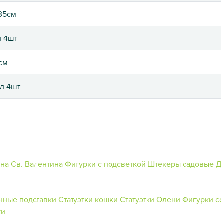
35см
л 4шт
см
мл 4шт
на Св. Валентина
Фигурки с подсветкой
Штекеры садовые
Д
нные подставки
Статуэтки кошки
Статуэтки Олени
Фигурки с
ки