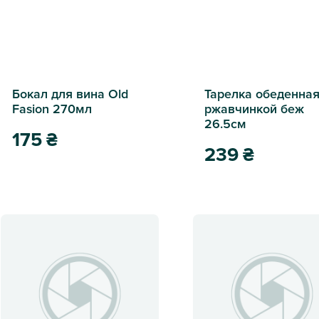
Бокал для вина Old
Тарелка обеденная
Fasion 270мл
ржавчинкой беж
26.5см
175
₴
239
₴
Бокал для вина Old Fasion 270мл
Тарелка обеденная с р