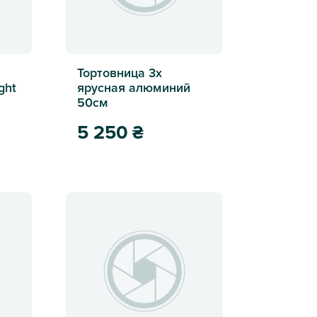
я
Тортовница 3х
ght
ярусная алюминий
50см
5 250
₴
 Mercury Midnight 500мл 4шт
Тортовница 3х ярусная алюминий 50см