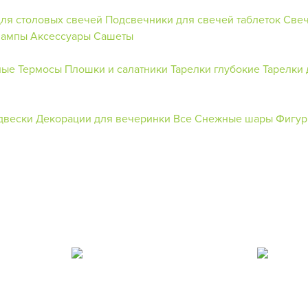
ля столовых свечей
Подсвечники для свечей таблеток
Свеч
лампы
Аксессуары
Сашеты
ные
Термосы
Плошки и салатники
Тарелки глубокие
Тарелки
двески
Декорации для вечеринки
Все Снежные шары
Фигур