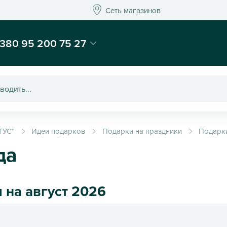
Сеть магазинов
Сеть магазинов
-магазин подарков и декора - Kaktus
380 95 200 75 27
ТУС”
Идеи подарков
Подарки на праздники
Подарки
да
 на август 2026