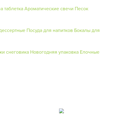
а таблетка
Ароматические свечи
Песок
 дессертные
Посуда для напитков
Бокалы для
ки снеговика
Новогодняя упаковка
Елочные