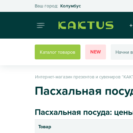
Выберите свой город
Ваш город:
Колумбус
Интернет
+
NEW
Каталог товаров
Интернет-магазин презентов и сувениров “КАК
Пасхальная посу
Пасхальная посуда: цены
Товар