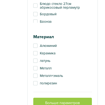
Блюдо стекло 27см
абрикосовый перламутр
Бордовый
Бронза
Голубой
Материал
Желтый
Жемчужный
Алюминий
Зеленый
Керамика
Золотистый
латунь
золото
Металл
золотой
Металл+эмаль
Коричневый
полирезин
Красный
стекло
Оранжевый
Больше параметров
прозрачный