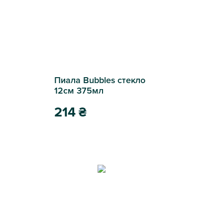
Пиала Bubbles стекло
12см 375мл
214
₴
Пиала Bubbles стекло 12см 375мл