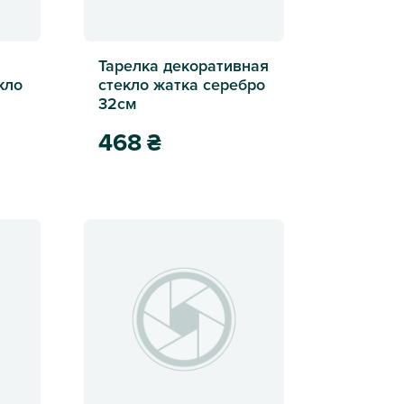
Тарелка декоративная
кло
стекло жатка серебро
32см
468
₴
озовая стекло 28см
Тарелка декоративная стекло жатка серебро 32