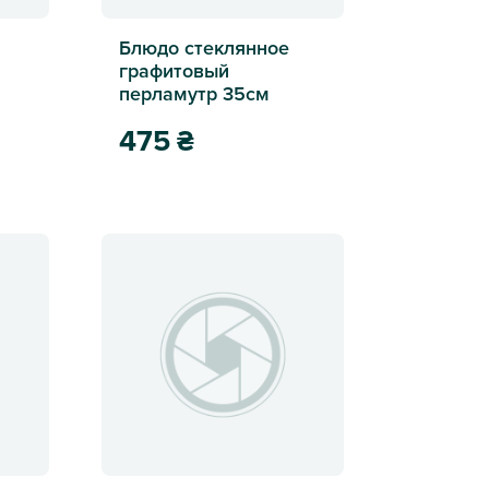
Блюдо стеклянное
графитовый
перламутр 35см
475
₴
я 6 ярусов 210см
Блюдо стеклянное графитовый перламутр 35см