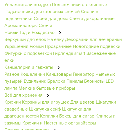
Увлажнители воздуха
Подсвечники стеклянные
Подсвечники для столовых свечей
Свечи в
подсвечнике
Спрей для дома
Свечи декоративные
Ароматизаторы
Свечи
Новый Год и Рождество
Верхушки для елок
На елку
Декорации для вечеринки
Украшения
Рюмки
Прозрачные
Новогодние подвески
Фигурки с подсветкой
Гирлянда smart
Заснеженные
елки
Канцелярия и гаджеты
Разное
Кошелечки
Канцтовары
Генератор мыльных
пузырей
Будильник
Брелоки
Пеналы
Блокноты
LED
лампа
Мелкие бытовые приборы
Всё для хранения
Крючки
Корзины для игрушек
Для цветов
Шкатулки
свадебные
Шкатулка сейф
Шкатулки для
драгоценностей
Копилки
Боксы для сигар
Клипсы и
зажимы
Крючки и Настенные органайзеры
Посуда и сервировка