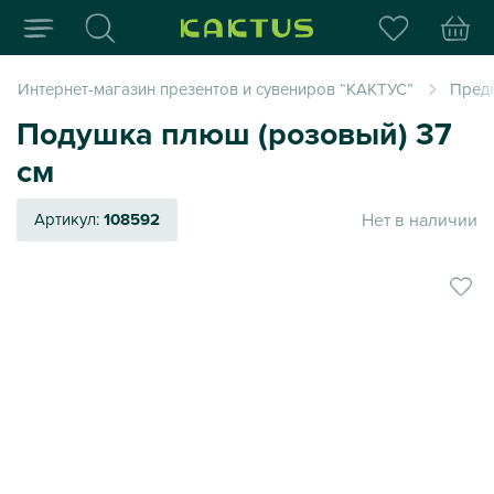
Интернет-магазин пода
Интернет-магазин презентов и сувениров “КАКТУС”
Пред
Подушка плюш (розовый) 37
см
Нет в наличии
Артикул:
108592