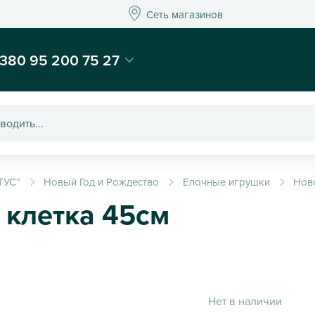
Сеть магазинов
Сеть магазинов
-магазин подарков и декора - Kaktus
380 95 200 75 27
ТУС”
Новый Год и Рождество
Елочные игрушки
Ново
 клетка 45см
Нет в наличии