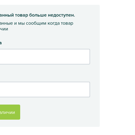
анный товар больше недоступен.
данные и мы сообщим когда товар
ичии
а
аличии