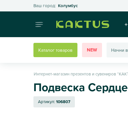
Выберите свой город
Ваш город:
Колумбус
Интернет
+
NEW
Каталог товаров
Интернет-магазин презентов и сувениров “КАК
Подвеска Сердце
Артикул:
106807