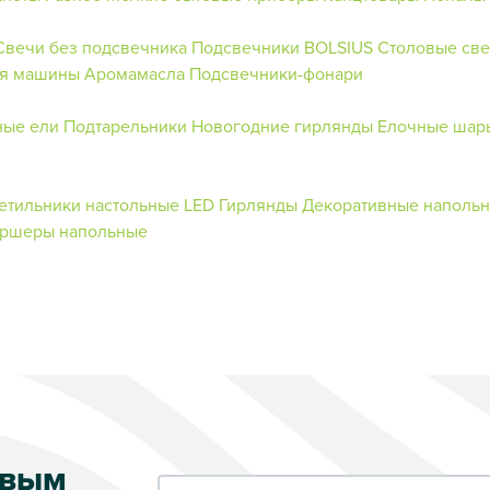
Свечи без подсвечника
Подсвечники BOLSIUS
Столовые св
ля машины
Аромамасла
Подсвечники-фонари
ные ели
Подтарельники
Новогодние гирлянды
Елочные шар
етильники настольные
LED Гирлянды
Декоративные напольн
оршеры напольные
рвым
Ваш e-mail