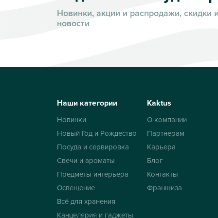
Новинки, акции и распродажи, скидки 
новости
Наши категории
Kaktus
Новинки
О компании
Новый Год и Рождество
Партнерам
Посуда и сервировка
Карьера
Свечи и ароматы
Блог
Предметы интерьера
Контакты
Освещение
Франшиза
Всё для хранения
Канцелярия и гаджеты