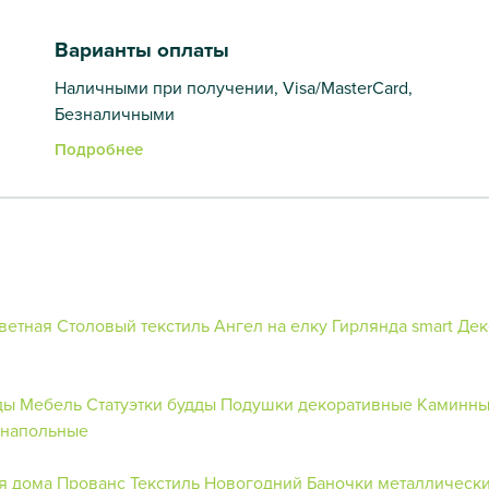
Варианты оплаты
Наличными при получении, Visa/MasterCard,
Безналичными
Подробнее
ветная
Столовый текстиль
Ангел на елку
Гирлянда smart
Дек
ды
Мебель
Статуэтки будды
Подушки декоративные
Каминны
 напольные
я дома
Прованс
Текстиль Новогодний
Баночки металлическ