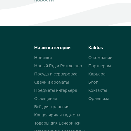
Наши категории
Kaktus
Новинки
О компании
Новый Год и Рождество
Партнерам
Посуда и сервировка
Карьера
Свечи и ароматы
Блог
Предметы интерьера
Контакты
Освещение
Франшиза
Всё для хранения
Канцелярия и гаджеты
Товары для Вечеринки