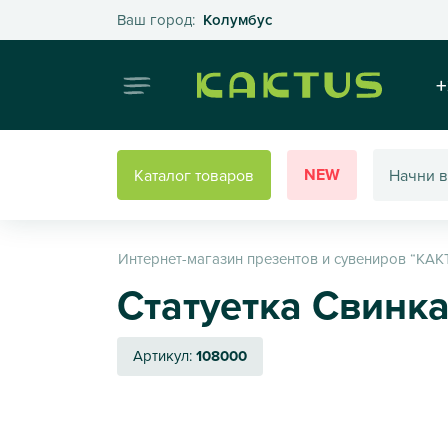
Выберите свой город
Ваш город:
Колумбус
Интернет
+
NEW
Каталог товаров
Интернет-магазин презентов и сувениров “КАК
Статуетка Свинка
Артикул:
108000