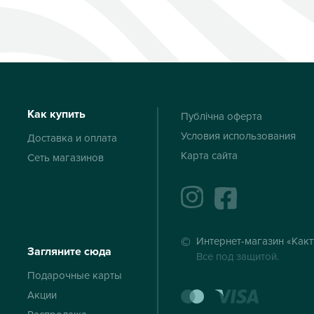
Как купить
Публічна оферта
Условия использования
Доставка и оплата
Карта сайта
Сеть магазинов
instagram
facebook
Интернет-магазин «Какт
Загляните сюда
Все под защитой.
Подарочные карты
mastercard
visa
Акции