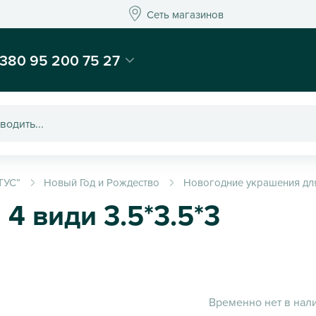
Сеть магазинов
Сеть магазинов
-магазин подарков и декора - Kaktus
380 95 200 75 27
ТУС”
Новый Год и Рождество
Новогодние украшения для
 4 види 3.5*3.5*3
Временно нет в нал