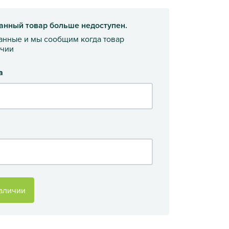
анный товар больше недоступен.
данные и мы сообщим когда товар
ичии
а
аличии