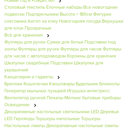
Новый Год и Рождество
Столовый текстиль
Елочные наборы
Все новогодние
подвески
Подтарельники
Высота = 180см
Фигурки
снеговика
Ангел на елку
Новогодняя посуда
Верхушки
для елок
Прозрачные
Всё для хранения
Футляры для ручек
Сумки для белья
Подставки под
зонты
Футляры для ручек
Футляры для часов
Футляры
для часов с автоподзаводом
Корзины для хранения
Шкатулки свадебные
Подставки
Шкатулки для
украшений
Канцелярия и гаджеты
Брелоки
Кошелечки
Канцтовары
Будильник
Блокноты
Генератор мыльных пузырей
Игрушка антистресс
Вентилятор ручной
Пеналы
Мелкие бытовые приборы
Освещение
Декоративные настольные светильники
LED Деревья
LED Гирлянды
Торшеры напольные
Торшеры
Настольные лампы
Декоративные настольные лампы