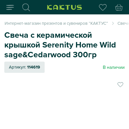
Интернет-магазин пода
Интернет-магазин презентов и сувениров “КАКТУС”
Свеч
Свеча c керамической
крышкой Serenity Home Wild
sage&Cedarwood 300гр
В наличии
Артикул:
114619