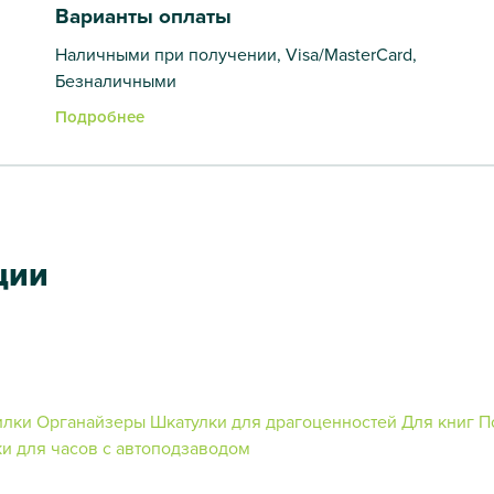
Варианты оплаты
Наличными при получении, Visa/MasterCard,
Безналичными
Подробнее
ции
илки
Органайзеры
Шкатулки для драгоценностей
Для книг
П
и для часов с автоподзаводом