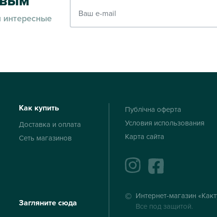
рвым
Ваш e-mail
и интересные
Как купить
Публічна оферта
Условия использования
Доставка и оплата
Карта сайта
Сеть магазинов
instagram
facebook
Интернет-магазин «Какт
Загляните сюда
Все под защитой.