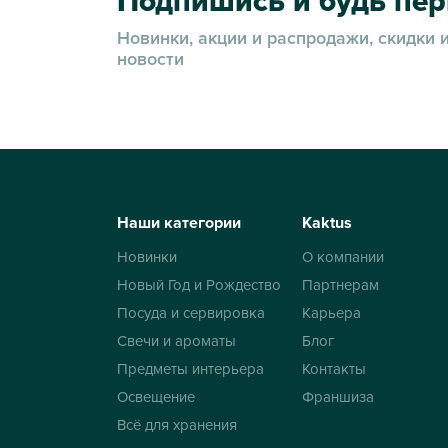
Подпишись и будь пе
Новинки, акции и распродажи, скидки 
новости
Наши категории
Kaktus
Новинки
О компании
Новый Год и Рождество
Партнерам
Посуда и сервировка
Карьера
Свечи и ароматы
Блог
Предметы интерьера
Контакты
Освещение
Франшиза
Всё для хранения