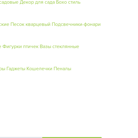
садовые
Декор для сада
Бохо стиль
ские
Песок кварцевый
Подсвечники-фонари
е
Фигурки птичек
Вазы стеклянные
ры
Гаджеты
Кошелечки
Пеналы