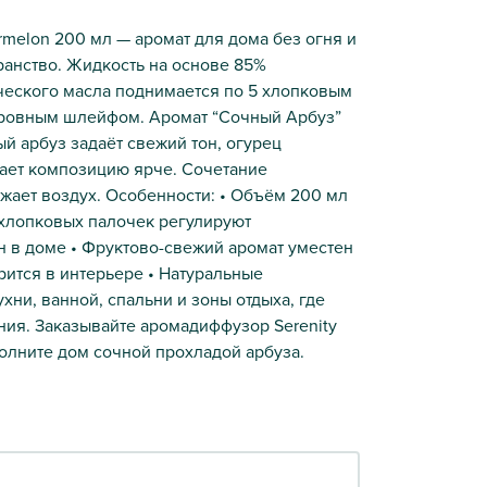
rmelon 200 мл — аромат для дома без огня и
ранство. Жидкость на основе 85%
ческого масла поднимается по 5 хлопковым
 ровным шлейфом. Аромат “Сочный Арбуз”
ый арбуз задаёт свежий тон, огурец
лает композицию ярче. Сочетание
ужает воздух. Особенности: • Объём 200 мл
 хлопковых палочек регулируют
н в доме • Фруктово-свежий аромат уместен
рится в интерьере • Натуральные
ни, ванной, спальни и зоны отдыха, где
ния. Заказывайте аромадиффузор Serenity
олните дом сочной прохладой арбуза.