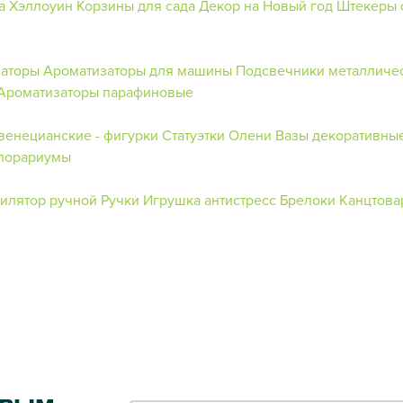
а Хэллоуин
Корзины для сада
Декор на Новый год
Штекеры 
заторы
Ароматизаторы для машины
Подсвечники металличе
Ароматизаторы парафиновые
венецианские - фигурки
Статуэтки Олени
Вазы декоративны
лорариумы
илятор ручной
Ручки
Игрушка антистресс
Брелоки
Канцтова