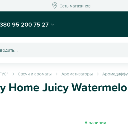
Сеть магазинов
Сеть магазинов
-магазин подарков и декора - Kaktus
380 95 200 75 27
ТУС”
Свечи и ароматы
Ароматизаторы
Аромадиффу
ty Home Juicy Watermel
В наличии