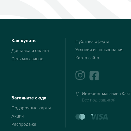
Как купить
Публічна оферта
Условия использования
Доставка и оплата
Карта сайта
Сеть магазинов
instagram
facebook
Интернет-магазин «Какт
Загляните сюда
Все под защитой.
Подарочные карты
mastercard
visa
Акции
Распродажа