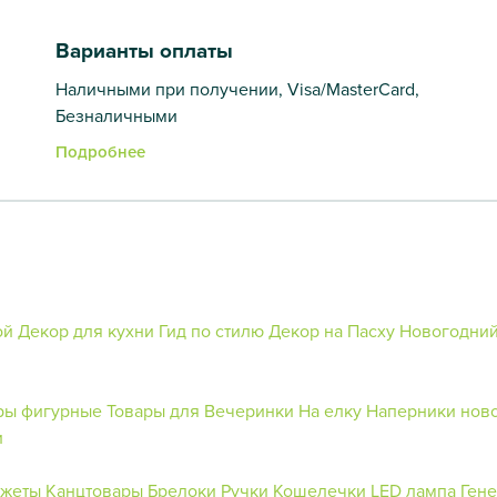
Варианты оплаты
Наличными при получении, Visa/MasterCard,
Безналичными
Подробнее
ой
Декор для кухни
Гид по стилю
Декор на Пасху
Новогодний
ы фигурные
Товары для Вечеринки
На елку
Наперники нов
и
джеты
Канцтовары
Брелоки
Ручки
Кошелечки
LED лампа
Ген