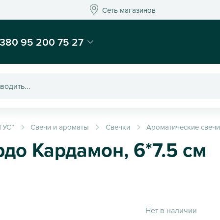
Сеть магазинов
Сеть магазинов
-магазин подарков и декора - Kaktus
380 95 200 75 27
ТУС”
Свечи и ароматы
Свечки
Ароматические свеч
до Кардамон, 6*7.5 см
Нет в наличии