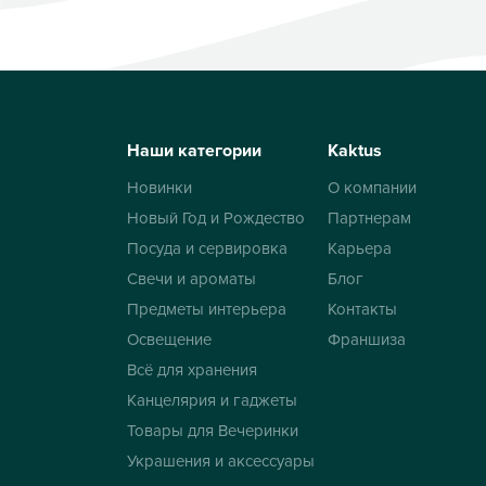
Наши категории
Kaktus
Новинки
О компании
Новый Год и Рождество
Партнерам
Посуда и сервировка
Карьера
Свечи и ароматы
Блог
Предметы интерьера
Контакты
Освещение
Франшиза
Всё для хранения
Канцелярия и гаджеты
Товары для Вечеринки
Украшения и аксессуары