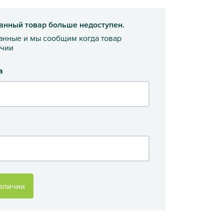
анный товар больше недоступен.
данные и мы сообщим когда товар
ичии
а
аличии