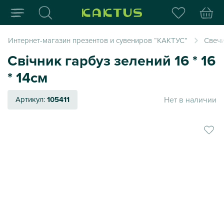
Интернет-магазин пода
Интернет-магазин презентов и сувениров “КАКТУС”
Свеч
Свічник гарбуз зелений 16 * 16
* 14см
Нет в наличии
Артикул:
105411