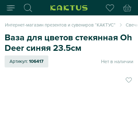
Интернет-магазин пода
Интернет-магазин презентов и сувениров “КАКТУС”
Свеч
Ваза для цветов стекянная Oh
Deer синяя 23.5см
Нет в наличии
Артикул:
106417