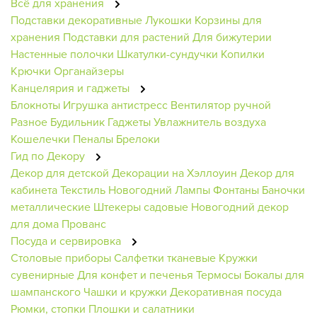
Всё для хранения
Подставки декоративные
Лукошки
Корзины для
хранения
Подставки для растений
Для бижутерии
Настенные полочки
Шкатулки-сундучки
Копилки
Крючки
Органайзеры
Канцелярия и гаджеты
Блокноты
Игрушка антистресс
Вентилятор ручной
Разное
Будильник
Гаджеты
Увлажнитель воздуха
Кошелечки
Пеналы
Брелоки
Гид по Декору
Декор для детской
Декорации на Хэллоуин
Декор для
кабинета
Текстиль Новогодний
Лампы
Фонтаны
Баночки
металлические
Штекеры садовые
Новогодний декор
для дома
Прованс
Посуда и сервировка
Столовые приборы
Салфетки тканевые
Кружки
сувенирные
Для конфет и печенья
Термосы
Бокалы для
шампанского
Чашки и кружки
Декоративная посуда
Рюмки, стопки
Плошки и салатники