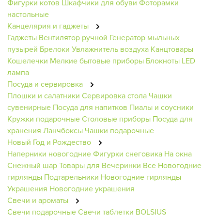
Фигурки котов
Шкафчики для обуви
Фоторамки
настольные
Канцелярия и гаджеты
Гаджеты
Вентилятор ручной
Генератор мыльных
пузырей
Брелоки
Увлажнитель воздуха
Канцтовары
Кошелечки
Мелкие бытовые приборы
Блокноты
LED
лампа
Посуда и сервировка
Плошки и салатники
Сервировка стола
Чашки
сувенирные
Посуда для напитков
Пиалы и соусники
Кружки подарочные
Столовые приборы
Посуда для
хранения
Ланчбоксы
Чашки подарочные
Новый Год и Рождество
Наперники новогодние
Фигурки снеговика
На окна
Снежный шар
Товары для Вечеринки
Все Новогодние
гирлянды
Подтарельники
Новогодние гирлянды
Украшения
Новогодние украшения
Свечи и ароматы
Свечи подарочные
Свечи таблетки BOLSIUS