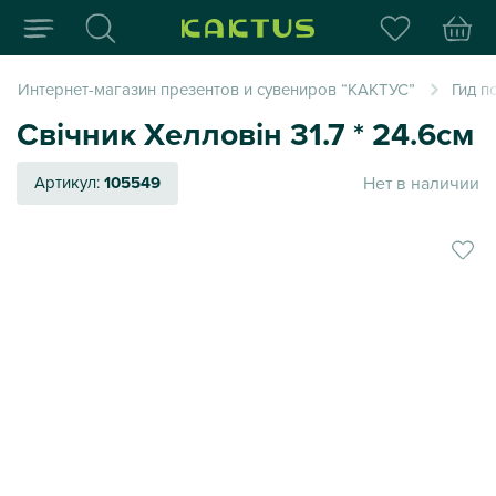
Интернет-магазин пода
Интернет-магазин презентов и сувениров “КАКТУС”
Гид п
Свічник Хелловін 31.7 * 24.6см
Нет в наличии
Артикул:
105549