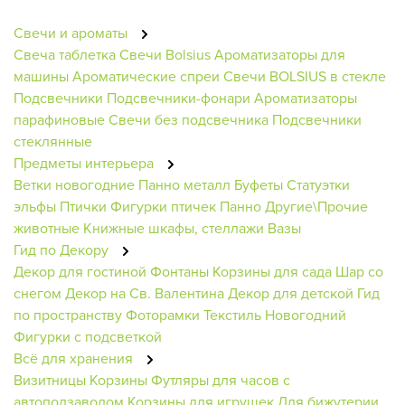
Свечи и ароматы
Свеча таблетка
Свечи Bolsius
Ароматизаторы для
машины
Ароматические спреи
Свечи BOLSIUS в стекле
Подсвечники
Подсвечники-фонари
Ароматизаторы
парафиновые
Свечи без подсвечника
Подсвечники
стеклянные
Предметы интерьера
Ветки новогодние
Панно металл
Буфеты
Статуэтки
эльфы
Птички
Фигурки птичек
Панно
Другие\Прочие
животные
Книжные шкафы, стеллажи
Вазы
Гид по Декору
Декор для гостиной
Фонтаны
Корзины для сада
Шар со
снегом
Декор на Св. Валентина
Декор для детской
Гид
по пространству
Фоторамки
Текстиль Новогодний
Фигурки с подсветкой
Всё для хранения
Визитницы
Корзины
Футляры для часов с
автоподзаводом
Корзины для игрушек
Для бижутерии