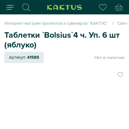
Интернет-магазин пода
Интернет-магазин презентов и сувениров “КАКТУС”
Свеч
Таблетки `Bolsius`4 ч. Уп. 6 шт
(яблуко)
Нет в наличии
Артикул:
41585