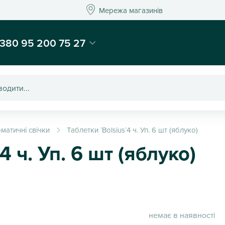
Мережа магазинів
Мережа магазин
-магазин подарунків та декору - Kaktus
380 95 200 75 27
матичні свічки
Таблетки `Bolsius`4 ч. Уп. 6 шт (яблуко)
4 ч. Уп. 6 шт (яблуко)
немає в наявності