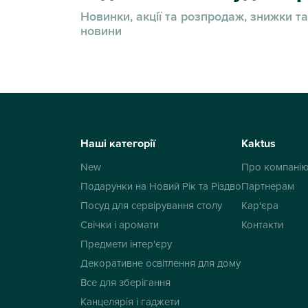
Новинки, акції та розпродаж, знижки та
новини
Наші категорії
Kaktus
New
Про компані
Подарунки на Новий Рік та Різдво
Партнерам
Посуд для сервірування столу
Кар'єра
Свічки і аромати
Контакти
Предмети інтер'єру
Декоративне освітлення для дому
Все для зберігання
Канцелярія і гаджети