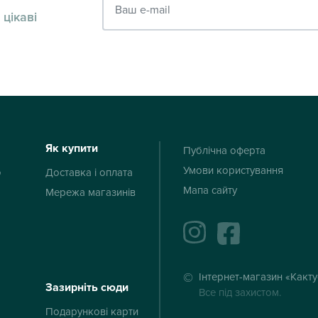
 цікаві
Як купити
Публічна оферта
Умови користування
ю
Доставка і оплата
Мапа сайту
Мережа магазинів
instagram
facebook
Інтернет-магазин «Какт
Зазирніть сюди
Все під захистом.
Подарункові карти