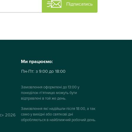
Підписатись
Ми працюємо:
Пн-Пт:
з 9:00 до 18:00
Замовлення оформлені до 13:00 у
понеділок-п'ятницю можуть бути
відправлені в той же день.
Замовлення які надійшли після 18:00, а так
само у вихідні або святкові дні
ус» 2026
обробляються в найближчий робочий день.