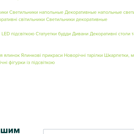
ники
Светильники напольные
Декоративные напольные свет
ративні світильники
Светильники декоративные
 LED підсвіткою
Статуетки будди
Дивани
Декоративні столи т
ля ялинок
Ялинкові прикраси
Новорічні тарілки
Шкарпетки, м
чні фігурки із підсвіткою
ершим
Ваш e-mail