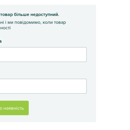
 товар більше недоступний.
ані і ми повідомимо, коли товар
ності
а
о наявність