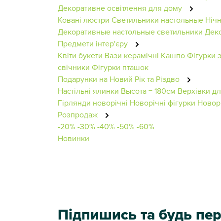
Декоративне освітлення для дому
Ковані люстри
Светильники настольные
Ніч
Декоративные настольные светильники
Деко
Предмети інтер'єру
Квіти букети
Вази керамічні
Кашпо
Фігурки з
свічники
Фігурки пташок
Подарунки на Новий Рік та Різдво
Настільні ялинки
Высота = 180см
Верхівки д
Гірлянди новорічні
Новорічні фігурки
Новорі
Розпродаж
-20%
-30%
-40%
-50%
-60%
Новинки
Підпишись та будь п