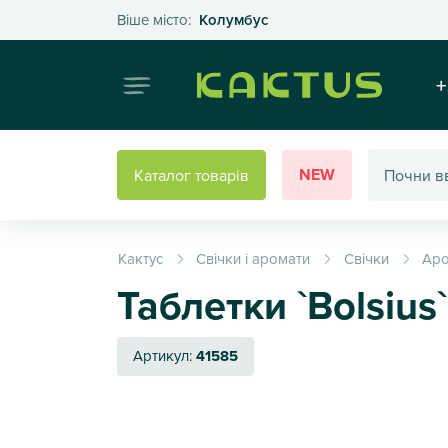
Оберіть своє місто
Віше місто:
Колумбус
Інтернет
+
NEW
Каталог товарів
Кактус
Свічки і аромати
Свічки
Аро
Таблетки `Bolsius`
Артикул:
41585