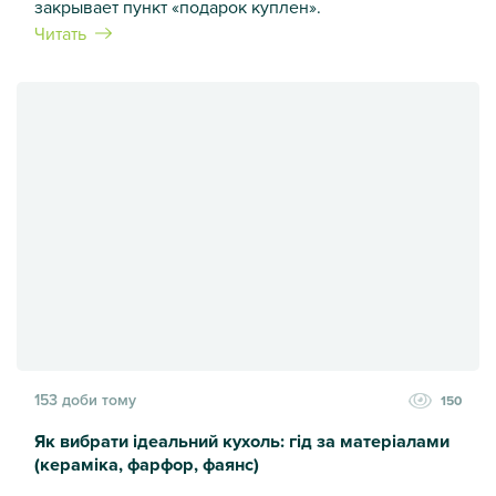
закрывает пункт «подарок куплен».
Читать
Кухоль як ідеальний подарунок: 7 ідей для будь-якого при
153 доби тому
150
Як вибрати ідеальний кухоль: гід за матеріалами
(кераміка, фарфор, фаянс)