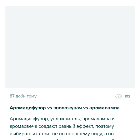
Венеціанське скло: вази та страви для ефектного декору і
87 доби тому
192
Аромадифузор vs зволожувач vs аромалампа
Аромадиффузор, увлажнитель, аромалампа и
аромасвеча создают разный эффект, поэтому
выбирать их стоит не по внешнему виду, а по