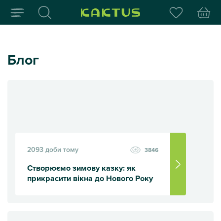
Інтернет-магазин пода
Блог
2093 доби тому
3846
Створюємо зимову казку: як
прикрасити вікна до Нового Року
Створюємо зимову казку: як прикрасити вікна до Нового 