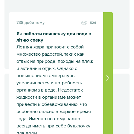
738 доби тому
524
Як вибрати пляшечку для води в
2093 доби тому
858
літню спеку
Летняя жара приносит с собой
Осіння казка: ідеї для
незабутнього весільного декору
множество радостей, таких как
отдых на природе, походы на пляж
и активный отдых. Однако с
Осіння казка: ідеї для незабутнього весільного декору
повышением температуры
увеличивается и потребность
организма в воде. Недостаток
жидкости в организме может
привести к обезвоживанию, что
особенно опасно в жаркое время
года. Именно поэтому важно
всегда иметь при себе бутылочку
для воды.