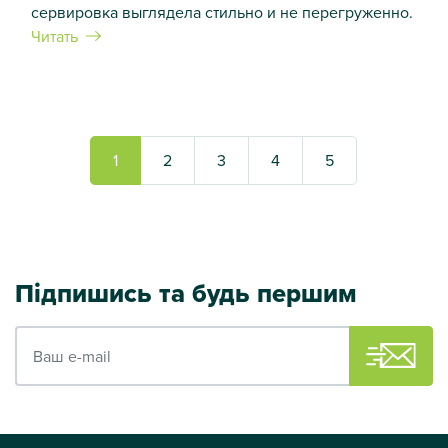
сервировка выглядела стильно и не перегруженно.
Читать
Мистецтво сервірування: які келихи мають бути на святков
1
2
3
4
5
Підпишись та будь першим
Ваш e-mail