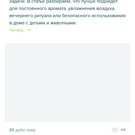
задаче. В статье разбираем, что лучше подойдет
для постоянного аромата, увлажнения воздуха,
вечернего ритуала или безопасного использования
в доме с детьми и животными.
Читать
Аромадифузор vs зволожувач vs аромалампа
88 доби тому
115