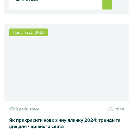
Як вибрати пляшечку для води в літню спеку
Новый год 2022
1709 доби тому
3140
Як прикрасити новорічну ялинку 2024: тренди та
ідеї для чарівного свята