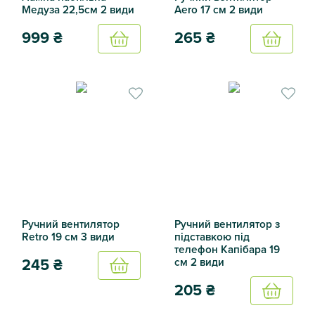
Медуза 22,5см 2 види
Aero 17 см 2 види
999
₴
265
₴
Купить
Купить
Лампа настільна Медуза 22,5см 2 види
Ручний вентилятор Aero 17 
Ручний вентилятор
Ручний вентилятор з
Retro 19 см 3 види
підставкою під
телефон Капібара 19
см 2 види
245
₴
Купить
205
₴
Купить
Ручний вентилятор Retro 19 см 3 види