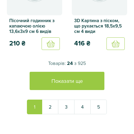
Пісочний годинник з
3D Картина з піском,
капаючою олією
що рухається 18,5х9,5
13,6х3х9 см 6 видів
см 4 види
210
₴
416
₴
Купить
Купить
Пісочний годинник з капаючою олією 13,6х3х9 см 6 видів
3D Картина з піском, що рух
Товарів:
24
з 925
Показати ще
1
2
3
4
5