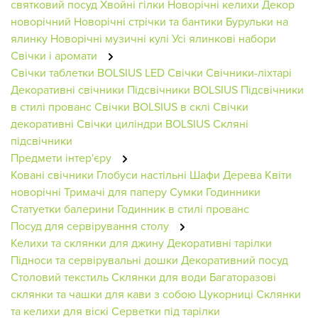
святковий посуд
Хвойні гілки
Новорічні келихи
Декор
новорічний
Новорічні стрічки та бантики
Бурульки на
ялинку
Новорічні музичні кулі
Усі ялинкові набори
Свічки і аромати
Свічки таблетки BOLSIUS
LED Свічки
Свічники-ліхтарі
Декоративні свічники
Підсвічники BOLSIUS
Підсвічники
в стилі прованс
Свічки BOLSIUS в склі
Свічки
декоративні
Свічки циліндри BOLSIUS
Скляні
підсвічники
Предмети інтер'єру
Ковані свічники
Глобуси настільні
Шафи
Дерева
Квіти
новорічні
Тримачі для паперу
Сумки
Годинники
Статуетки балерини
Годинник в стилі прованс
Посуд для сервірування столу
Келихи та склянки для джину
Декоративні тарілки
Підноси та сервірувальні дошки
Декоративний посуд
Столовий текстиль
Склянки для води
Багаторазові
склянки та чашки для кави з собою
Цукорниці
Склянки
та келихи для віскі
Серветки під тарілки