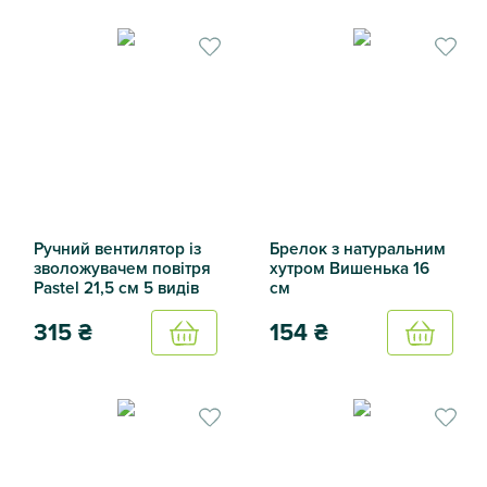
Ручний вентилятор з підстав
Ручний вентилятор із
Брелок з натуральним
зволожувачем повітря
хутром Вишенька 16
Pastel 21,5 см 5 видів
см
315
₴
154
₴
Купить
Купить
Ручний вентилятор із зволожувачем повітря Pastel 21,5 см
Брелок з натуральним хутро