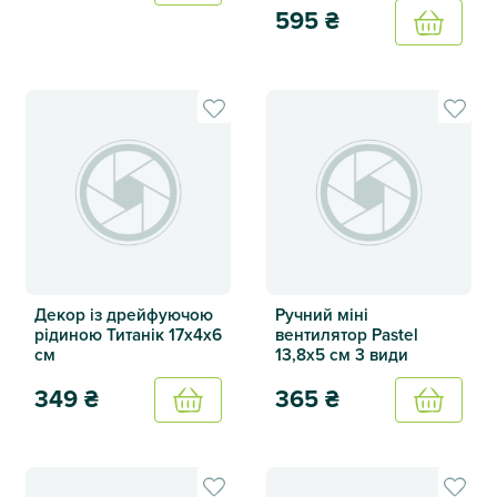
595
₴
Купить
Брелок Лев 20см
Настільний вентилятор ChillS
Декор із дрейфуючою
Ручний міні
рідиною Титанік 17х4х6
вентилятор Pastel
см
13,8х5 см 3 види
349
₴
365
₴
Купить
Купить
Декор із дрейфуючою рідиною Титанік 17х4х6 см
Ручний міні вентилятор Paste