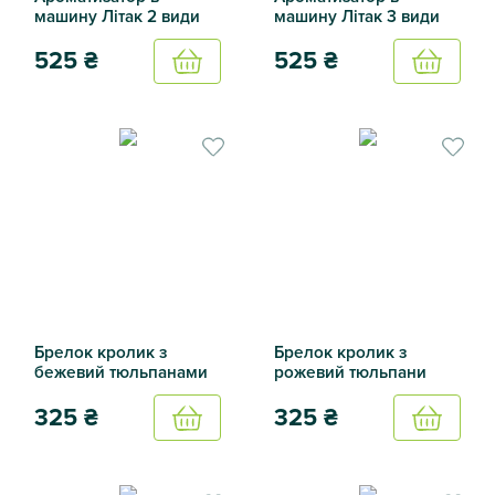
машину Літак 2 види
машину Літак 3 види
525
₴
525
₴
Купить
Купить
Ароматизатор в машину Літак 2 види
Ароматизатор в машину Літа
Брелок кролик з
Брелок кролик з
бежевий тюльпанами
рожевий тюльпани
325
₴
325
₴
Купить
Купить
Брелок кролик з бежевий тюльпанами
Брелок кролик з рожевий т