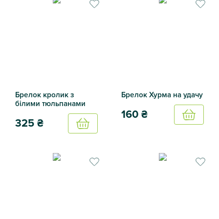
Брелок кролик з
Брелок Хурма на удачу
білими тюльпанами
160
₴
Купить
325
₴
Купить
Брелок Хурма на удачу
Брелок кролик з білими тюльпанами