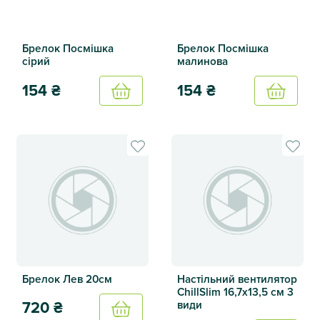
Брелок Посмішка
Брелок Посмішка
сірий
малинова
154
₴
154
₴
Купить
Купить
Брелок Посмішка сірий
Брелок Посмішка малинова
Брелок Лев 20см
Настільний вентилятор
ChillSlim 16,7х13,5 см 3
види
720
₴
Купить