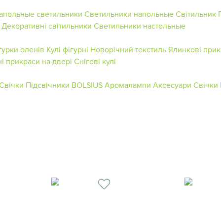
апольные светильники
Светильники напольные
Світильник
Декоративні світильники
Светильники настольные
гурки оленів
Кулі фігурні
Новорічний текстиль
Ялинкові при
і прикраси на двері
Снігові кулі
 Свічки
Підсвічники BOLSIUS
Аромалампи
Аксесуари
Свічки 