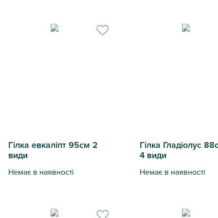
Ветка оливки 65см
Гілка оливки 100см
Гілка евкаліпт 95см 2
Гілка Гладіолус 88
види
4 види
Немає в наявності
Немає в наявності
Гілка евкаліпт 95см 2 види
Гілка Гладіолус 88см 4 