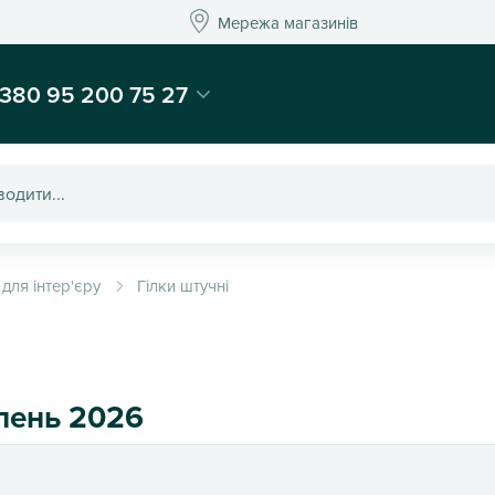
Мережа магазинів
Мережа магазин
-магазин подарунків та декору - Kaktus
380 95 200 75 27
 для інтер'єру
Гілки штучні
рпень 2026