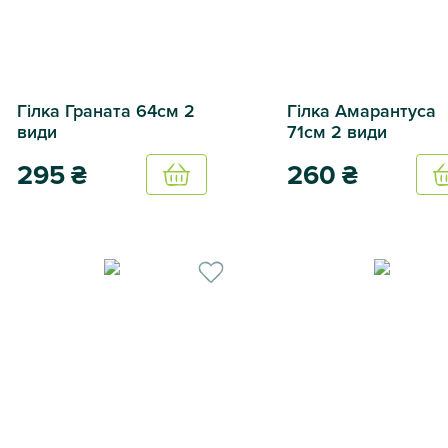
Гілка Граната 64см 2
Гілка Амарантуса
види
71см 2 види
295
₴
260
₴
Купить
Гілка Граната 64см 2 види
Гілка Амарантуса 71см 