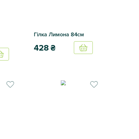
Гілка Лимона 84см
428
₴
Купить
Купить
Гілка Лимона 84см
2 види