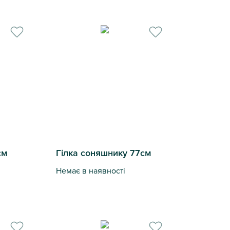
Квітка Стреліція 82см
см
Гілка соняшнику 77см
Немає в наявності
Гілка соняшнику 77см
види