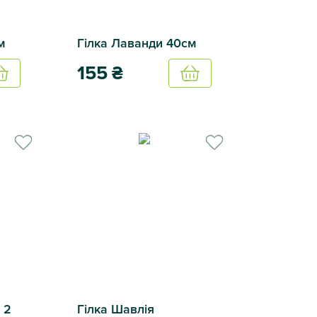
м
Гілка Лаванди 40см
155
₴
Купить
Купить
Гілка Лаванди 40см
 2
Гілка Шавлія