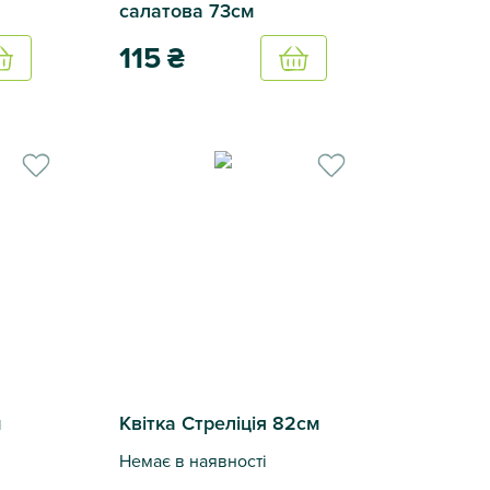
салатова 73см
115
₴
Купить
Купить
ольори
Гілка Шавлія салатова 73см
м
Квітка Стреліція 82см
Немає в наявності