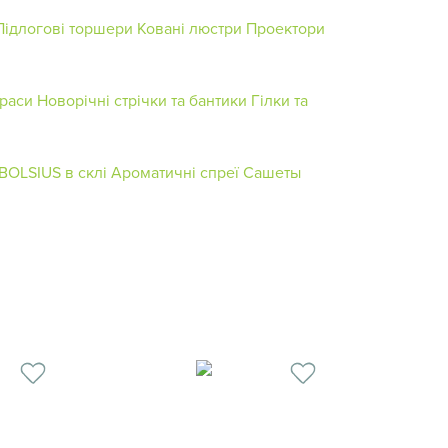
Підлогові торшери
Ковані люстри
Проектори
краси
Новорічні стрічки та бантики
Гілки та
BOLSIUS в склі
Ароматичні спреї
Сашеты