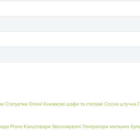
зи
Статуетки Олені
Книжкові шафи та стелажі
Сосна штучна
лади
Різне
Канцтовари
Зволожувачі
Генератори мильних бул