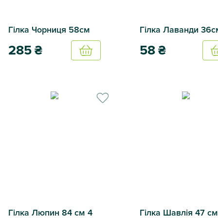
Гілка Чорниця 58см
Гілка Лаванди 36с
285
₴
58
₴
Купить
Гілка Чорниця 58см
Гілка Лаванди 36см
Гілка Люпин 84 см 4
Гілка Шавлія 47 см