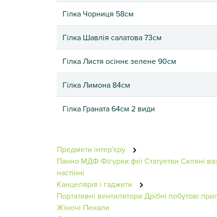
Гілка Чорниця 58см
Гілка Шавлія салатова 73см
Гілка Листя осіннє зелене 90см
Гілка Лимона 84см
Гілка Граната 64см 2 види
Предмети інтер'єру
Панно МДФ
Фігурки феї
Статуетки
Скляні ва
настінні
Канцелярія і гаджети
Портативні вентилятори
Дрібні побутові при
Жіночі
Пенали