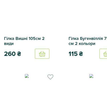
Гілка Вишні 105см 2
Гілка Бугенвіллія 
види
см 2 кольори
260
₴
115
₴
Купить
Гілка Вишні 105см 2 види
Гілка Бугенвіллія 75 см