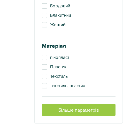
Бордовий
Блакитний
Жовтий
Зелений
Зелений
Матеріал
Зелений, блакитний
пінопласт
Зелений, Жовтий
Пластик
Зелений, червоний
Текстиль
Золотистий
текстиль, пластик
золото
Коричневий
Коричневий,Білий
Більше параметрів
Коричневий,Зелений
Червоний