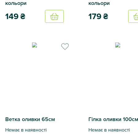
кольори
кольори
149
₴
179
₴
Купить
Гілка Люпин 84 см 4 кольори
Гілка Шавлія 47 см 2 к
Ветка оливки 65см
Гілка оливки 100с
Немає в наявності
Немає в наявності