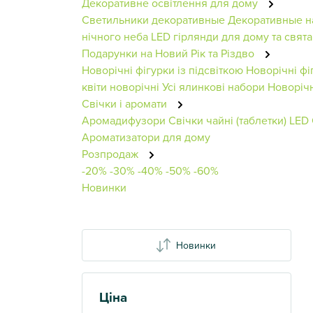
Декоративне освітлення для дому
Светильники декоративные
Декоративные н
нічного неба
LED гірлянди для дому та свята
Подарунки на Новий Рік та Різдво
Новорічні фігурки із підсвіткою
Новорічні фі
квіти новорічні
Усі ялинкові набори
Новорічн
Свічки і аромати
Аромадифузори
Свічки чайні (таблетки)
LED
Ароматизатори для дому
Розпродаж
-20%
-30%
-40%
-50%
-60%
Новинки
Новинки
Ціна
Показати