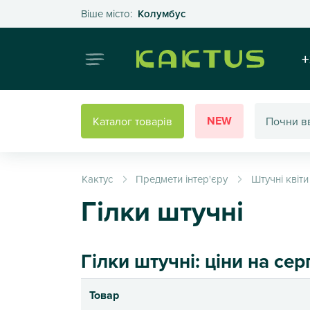
Оберіть своє місто
Віше місто:
Колумбус
Інтернет
+
NEW
Каталог товарів
Кактус
Предмети інтер'єру
Штучні квіти
Гілки штучні
Гілки штучні: ціни на се
Товар