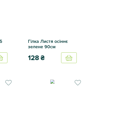
75
Гілка Листя осіннє
зелене 90см
128
₴
Купить
Купить
 2 кольори
Гілка Листя осіннє зелене 90см