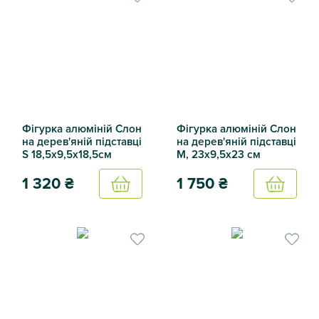
Фігурка алюміній Слон
Фігурка алюміній Слон
на дерев'яній підставці
на дерев'яній підставці
S 18,5х9,5х18,5см
M, 23х9,5х23 см
1 320
₴
1 750
₴
Купить
Купить
Фігурка алюміній Слон на дерев'яній підставці S 18,5х9,5
Фігурка алюміній Слон на де