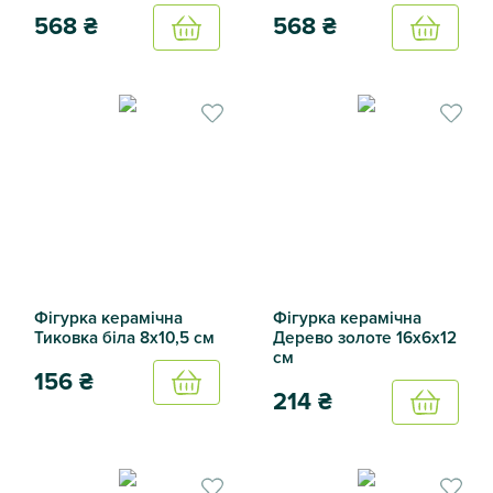
568
₴
568
₴
Купить
Купить
Підставка під олівці Бульдог з кошиком 13,5х9х12см
Підставка під олівці Спаніє
Фігурка керамічна
Фігурка керамічна
Тиковка біла 8х10,5 см
Дерево золоте 16х6х12
см
156
₴
Купить
214
₴
Купить
Фігурка керамічна Тиковка біла 8х10,5 см
Фігурка керамічна Дерево з