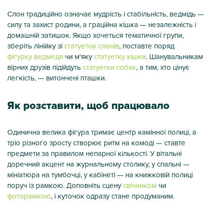
Слон традиційно означає мудрість і стабільність, ведмідь —
силу та захист родини, а граційна кішка — незалежність і
домашній затишок. Якщо хочеться тематичної групи,
зберіть лінійку зі
статуеток слонів
, поставте поряд
фігурку ведмедя
чи м'яку
статуетку кішки
. Шанувальникам
вірних друзів підійдуть
статуетки собак
, а тим, хто цінує
легкість, — витончені пташки.
Як розставити, щоб працювало
Одинична велика фігура тримає центр камінної полиці, а
тріо різного зросту створює ритм на комоді — ставте
предмети за правилом непарної кількості. У вітальні
доречний акцент на журнальному столику, у спальні —
мініатюра на тумбочці, у кабінеті — на книжковій полиці
поруч із рамкою. Доповніть сцену
свічником
чи
фоторамкою
, і куточок одразу стане продуманим.