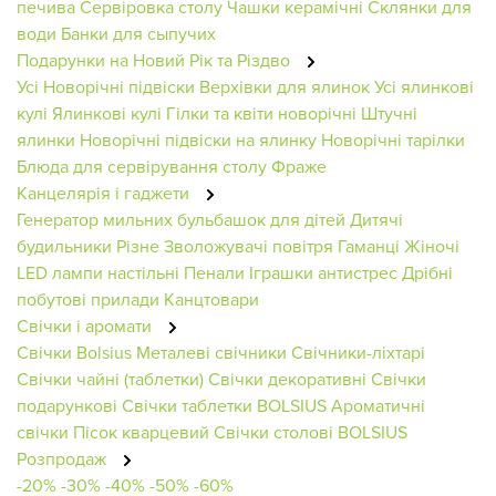
печива
Сервіровка столу
Чашки керамічні
Склянки для
води
Банки для сыпучих
Подарунки на Новий Рік та Різдво
Усі Новорічні підвіски
Верхівки для ялинок
Усі ялинкові
кулі
Ялинкові кулі
Гілки та квіти новорічні
Штучні
ялинки
Новорічні підвіски на ялинку
Новорічні тарілки
Блюда для сервірування столу
Фраже
Канцелярія і гаджети
Генератор мильних бульбашок для дітей
Дитячі
будильники
Різне
Зволожувачі повітря
Гаманці Жіночі
LED лампи настільні
Пенали
Іграшки антистрес
Дрібні
побутові прилади
Канцтовари
Свічки і аромати
Свічки Bolsius
Металеві свічники
Свічники-ліхтарі
Свічки чайні (таблетки)
Свічки декоративні
Свічки
подарункові
Свічки таблетки BOLSIUS
Ароматичні
свічки
Пісок кварцевий
Свічки столові BOLSIUS
Розпродаж
-20%
-30%
-40%
-50%
-60%