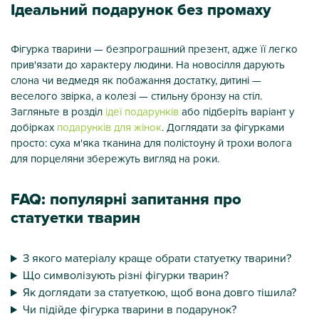
Ідеальний подарунок без промаху
Фігурка тварини — безпрограшний презент, адже її легко
прив'язати до характеру людини. На новосілля дарують
слона чи ведмедя як побажання достатку, дитині —
веселого звірка, а колезі — стильну бронзу на стіл.
Загляньте в розділ
ідеї подарунків
або підберіть варіант у
добірках
подарунків для жінок
. Доглядати за фігурками
просто: суха м'яка тканина для полістоуну й трохи волога
для порцеляни збережуть вигляд на роки.
FAQ: популярні запитання про
статуетки тварин
З якого матеріалу краще обрати статуетку тварини?
Що символізують різні фігурки тварин?
Як доглядати за статуеткою, щоб вона довго тішила?
Чи підійде фігурка тварини в подарунок?