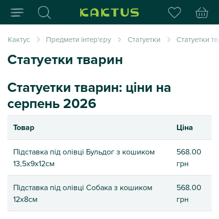
Інтернет-магазин пода
Кактус
Предмети інтер'єру
Статуетки
Статуетки т
Статуетки тварин
Статуетки тварин: ціни на
серпень 2026
Товар
Ціна
Підставка під олівці Бульдог з кошиком
568.00
13,5х9х12см
грн
Підставка під олівці Собака з кошиком
568.00
12х8см
грн