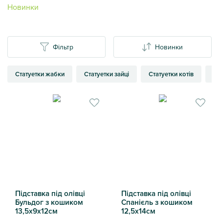
Новинки
Фільтр
Новинки
Статуетки жабки
Статуетки зайці
Статуетки котів
С
Підставка під олівці
Підставка під олівці
Бульдог з кошиком
Спанієль з кошиком
13,5х9х12см
12,5х14см