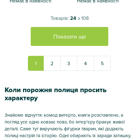
Немає в наявності
Немає в наявності
Фігурка алюмінієва Гепард срібло L, 19х71х14 см
Фігурка Гепард срібний алюм
Товарів:
24
з 108
Показати ще
1
2
3
4
5
Коли порожня полиця просить
характеру
Знайоме відчуття: комод витерто, книги розставлено, а
погляд усе одно ковзає повз, бо інтер'єру бракує живої
деталі. Саме тут виручають фігурки тварин, які додають
полиці настрій та історію. Одні обирають їх заради затишку,