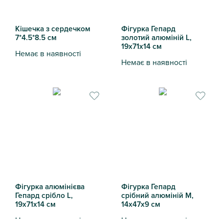
Кішечка з сердечком
Фігурка Гепард
7*4.5*8.5 см
золотий алюміній L,
19х71х14 см
Немає в наявності
Немає в наявності
Кішечка з сердечком 7*4.5*8.5 см
Фігурка Гепард золотий алюм
Фігурка алюмінієва
Фігурка Гепард
Гепард срібло L,
срібний алюміній M,
19х71х14 см
14х47х9 см