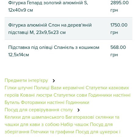
Фігурка Гепард золотий алюміній S,
2895.00
12х40х9 см
грн
Фігурка алюміній Слон на дерев'яній
1750.00
підставці M, 23х9,5х23 см
грн
Підставка під олівці Спанієль з кошиком
568.00
12,5х14см
грн
Предмети інтер'єру
Гілки штучні
Полиці
Вази керамічні
Статуетки казкових
героїв
Ковані люстри
Статуетки сови
Годинники настінні
Бутиль
Фоторамки настінні
Годинники
Посуд для сервірування столу
Келихи для шампанського
Багаторазові склянки та
чашки для кави з собою
Набір чашок
Посуд для
зберігання
Глечики та графини
Посуд для цукерок і