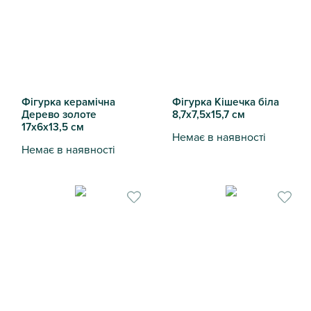
Фігурка керамічна
Фігурка Кішечка біла
Дерево золоте
8,7х7,5х15,7 см
17х6х13,5 см
Немає в наявності
Немає в наявності
Фігурка Кішечка біла 8,7х7,5
Фігурка керамічна Дерево золоте 17х6х13,5 см