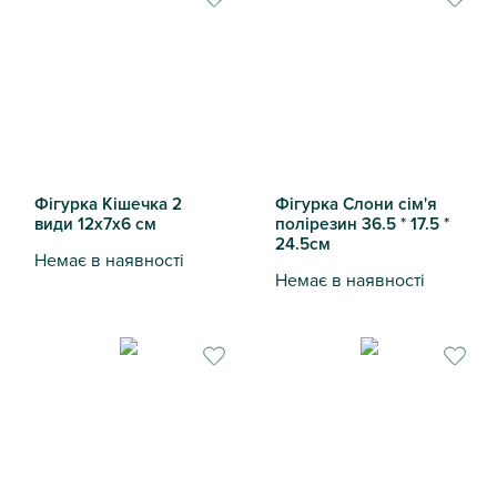
Фігурка Кішечка 2
Фігурка Слони сім'я
види 12х7х6 см
полірезин 36.5 * 17.5 *
24.5см
Немає в наявності
Немає в наявності
Фігурка Кішечка 2 види 12х7х6 см
Фігурка Слони сім'я полірези