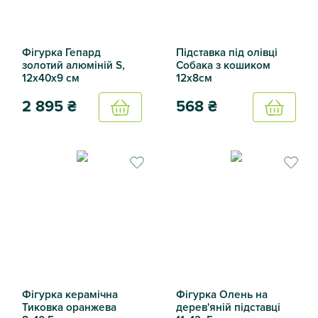
Фігурка Гепард
Підставка під олівці
золотий алюміній S,
Собака з кошиком
12х40х9 см
12х8см
2 895
₴
568
₴
Купить
Купить
Фігурка Гепард золотий алюміній S, 12х40х9 см
Підставка під олівці Собака
Фігурка керамічна
Фігурка Олень на
Тиковка оранжева
дерев'яній підставці