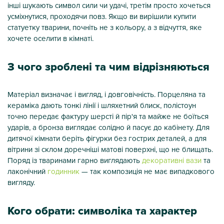
інші шукають символ сили чи удачі, третім просто хочеться
усміхнутися, проходячи повз. Якщо ви вирішили купити
статуетку тварини, почніть не з кольору, а з відчуття, яке
хочете оселити в кімнаті.
З чого зроблені та чим відрізняються
Матеріал визначає і вигляд, і довговічність. Порцеляна та
кераміка дають тонкі лінії і шляхетний блиск, полістоун
точно передає фактуру шерсті й пір'я та майже не боїться
ударів, а бронза виглядає солідно й пасує до кабінету. Для
дитячої кімнати беріть фігурки без гострих деталей, а для
вітрини зі склом доречніші матові поверхні, що не блищать.
Поряд із тваринами гарно виглядають
декоративні вази
та
лаконічний
годинник
— так композиція не має випадкового
вигляду.
Кого обрати: символіка та характер