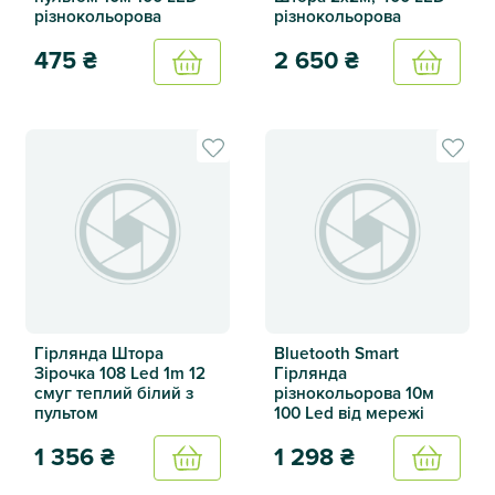
різнокольорова
різнокольорова
475
₴
2 650
₴
Купить
Купить
Смарт RGB гірлянда з USB перехідником та пультом 10м 
Смарт гірлянда з адаптером
Гірлянда Штора
Bluetooth Smart
Зірочка 108 Led 1m 12
Гірлянда
смуг теплий білий з
різнокольорова 10м
пультом
100 Led від мережі
1 356
₴
1 298
₴
Купить
Купить