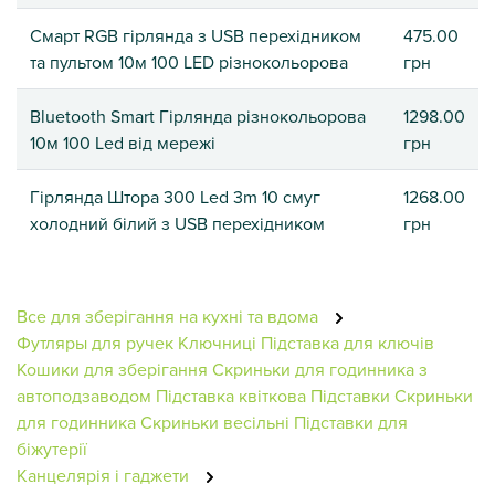
Смарт RGB гірлянда з USB перехідником
475.00
та пультом 10м 100 LED різнокольорова
грн
Bluetooth Smart Гірлянда різнокольорова
1298.00
10м 100 Led від мережі
грн
Гірлянда Штора 300 Led 3m 10 смуг
1268.00
холодний білий з USB перехідником
грн
Все для зберігання на кухні та вдома
Футляры для ручек
Ключниці
Підставка для ключів
Кошики для зберігання
Скриньки для годинника з
автоподзаводом
Підставка квіткова
Підставки
Скриньки
для годинника
Скриньки весільні
Підставки для
біжутерії
Канцелярія і гаджети