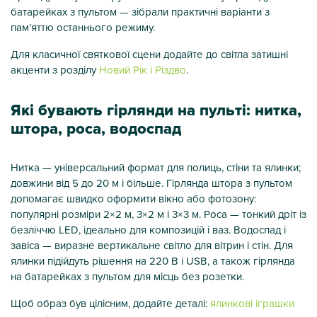
батарейках з пультом — зібрали практичні варіанти з
пам’яттю останнього режиму.
Для класичної святкової сцени додайте до світла затишні
акценти з розділу
Новий Рік і Різдво
.
Які бувають гірлянди на пульті: нитка,
штора, роса, водоспад
Нитка — універсальний формат для полиць, стіни та ялинки;
довжини від 5 до 20 м і більше. Гірлянда штора з пультом
допомагає швидко оформити вікно або фотозону:
популярні розміри 2×2 м, 3×2 м і 3×3 м. Роса — тонкий дріт із
безліччю LED, ідеально для композицій і ваз. Водоспад і
завіса — виразне вертикальне світло для вітрин і стін. Для
ялинки підійдуть рішення на 220 В і USB, а також гірлянда
на батарейках з пультом для місць без розетки.
Щоб образ був цілісним, додайте деталі:
ялинкові іграшки