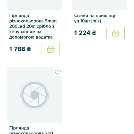
Гірлянда
Свічки на прищіпці
різнокольорова Smart
уп.10шт (mix)
200Led 20m срібло з
керуванням за
1 224
₴
Купить
допомогою додатка
Свічки на прищіпці уп.10шт (
1 788
₴
Купить
Гірлянда різнокольорова Smart 200Led 20m срібло з ке
Гірлянда
різнокольорова 200