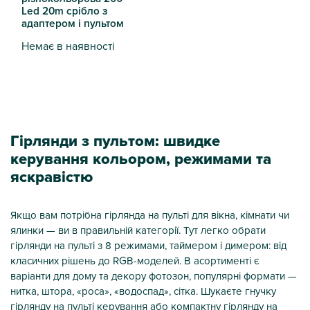
Led 20m срібло з
адаптером і пультом
Немає в наявності
Гірлянда різнокольорова 200 Led 20m срібло з адаптером
Гірлянди з пультом: швидке
керування кольором, режимами та
яскравістю
Якщо вам потрібна гірлянда на пульті для вікна, кімнати чи
ялинки — ви в правильній категорії. Тут легко обрати
гірлянди на пульті з 8 режимами, таймером і димером: від
класичних рішень до RGB-моделей. В асортименті є
варіанти для дому та декору фотозон, популярні формати —
нитка, штора, «роса», «водоспад», сітка. Шукаєте гнучку
гірлянду на пульті керування або компактну гірлянду на