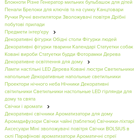
Блокноти
Різне
Генератор мильних бульбашок для дітей
Пенали
Брелоки для ключів та на сумку
Канцтовари
Ручки
Ручні вентилятори
Зволожувачі повітря
Дрібні
побутові прилади
Предмети інтер'єру
Декоративні фігурки
Обідні столи
Фігурки людей
Декоративні фігурки тварини
Календарі
Статуетки собак
Ковані вироби
Статуетки будди
Фоторамки
Дерева
Декоративне освітлення для дому
Лампи настільні
LED Дерева
Ковані люстри
Светильники
напольные
Декоративные напольные светильники
Проектори нічного неба
Нічники
Декоративні
світильники
Светильники настольные
LED гірлянди для
дому та свята
Свічки і аромати
Декоративні свічники
Ароматизатори для дому
Аромадифузори
Свічки чайні (таблетки)
Свічники-ліхтарі
Аксесуари
Міні зволожувачі повітря
Свічки BOLSIUS в
склі
Парафінові ароматизатори
Ароматичні спреї