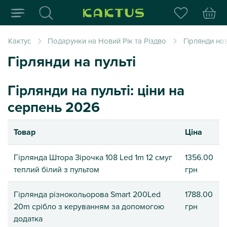
Інтернет-магазин пода
Кактус
Подарунки на Новий Рік та Різдво
Гірлянди нов
Гірлянди на пульті
Гірлянди на пульті: ціни на
серпень 2026
Товар
Ціна
Гірлянда Штора Зірочка 108 Led 1m 12 смуг
1356.00
теплий білий з пультом
грн
Гірлянда різнокольорова Smart 200Led
1788.00
20m срібло з керуванням за допомогою
грн
додатка