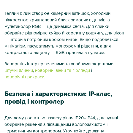
Теплий білий створює камерний затишок, холодний
підкреслює кришталевий блиск зимових відтінків, а
мультиколор RGB — це динаміка свята. Для ялинки
обирайте рівномірне сяйво й коректну довжину, для вікон
— штори з потрібним кроком ниток. Якщо подобається
мінімалізм, пасуватимуть монохромні рішення, а для
контрастного акценту — RGB гірлянда з пультом.
Завершіть інтер’єр зеленими та хвойними акцентами:
штучні ялинки
,
новорічні вінки та гірлянди
і
новорічні прикраси
.
Безпека і характеристики: IP-клас,
провід і контролер
Для дому достатньо захисту рівня IP20–IP44, для вулиці
обирайте рішення з підвищеним вологозахистом і
герметичним контролером. Уточнюйте довжину