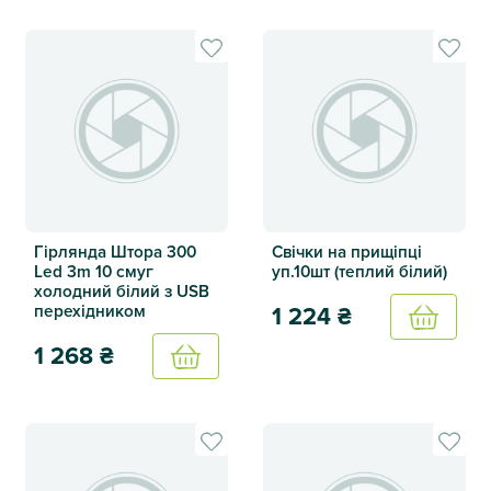
Гірлянда Штора Зірочка 108 Led 1m 12 смуг теплий білий з
Bluetooth Smart Гірлянда рі
Гірлянда Штора 300
Свічки на прищіпці
Led 3m 10 смуг
уп.10шт (теплий білий)
холодний білий з USB
перехідником
1 224
₴
Купить
1 268
₴
Купить
Свічки на прищіпці уп.10шт (
Гірлянда Штора 300 Led 3m 10 смуг холодний білий з US