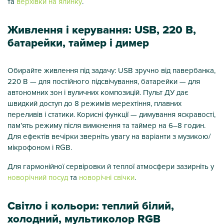
та
верхівки на ялинку
.
Живлення і керування: USB, 220 В,
батарейки, таймер і димер
Обирайте живлення під задачу: USB зручно від павербанка,
220 В — для постійного підсвічування, батарейки — для
автономних зон і вуличних композицій. Пульт ДУ дає
швидкий доступ до 8 режимів мерехтіння, плавних
переливів і статики. Корисні функції — димування яскравості,
пам’ять режиму після вимкнення та таймер на 6–8 годин.
Для ефектів вечірки зверніть увагу на варіанти з музикою/
мікрофоном і RGB.
Для гармонійної сервіровки й теплої атмосфери зазирніть у
новорічний посуд
та
новорічні свічки
.
Світло і кольори: теплий білий,
холодний, мультиколор RGB