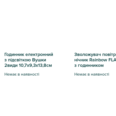
Годинник електронний
Зволожувач повітр
з підсвіткою Вушки
нічник Rainbow FL
2види 10,7х9,3х13,8см
з годинником
Немає в наявності
Немає в наявності
Годинник електронний з підсвіткою Вушки 2види 10,7х9,3х13
Зволожувач повітря ні