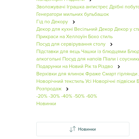
Зволожувачі
Іграшка антистрес
Дрібні побут
Генератори мильних бульбашок
Гід по Декору
Декор для кухні
Весільний Декор
Декор у ст
Прикраси на Хеллоуїн
Бохо стиль
Посуд для сервірування столу
Підставки для яєць
Чашки із блюдцями
Блюд
алкогольні
Посуд для напоїв
Піали і соусник
Подарунки на Новий Рік та Різдво
Верхівки для ялинок
Фраже
Смарт гірлянди 
Новорічний текстиль
Усі Новорічні підвіски
Розпродаж
-20%
-30%
-40%
-50%
-60%
Новинки
Новинки