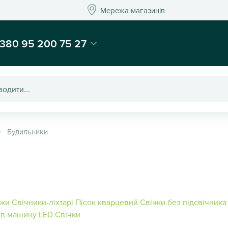
Мережа магазинів
Мережа магазин
-магазин подарунків та декору - Kaktus
380 95 200 75 27
Будильники
ики
Свічники-ліхтарі
Пісок кварцевий
Свічки без підсвічника
 в машину
LED Свічки