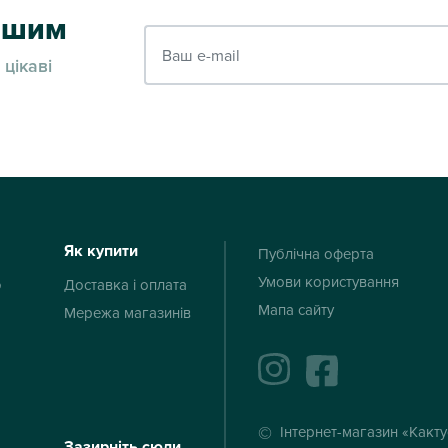
ершим
Ваш e-mail
 цікаві
Як купити
Публічна оферта
Умови користування
ю
Доставка і оплата
Мапа сайту
Мережа магазинів
instagram
facebook
Інтернет-магазин «Какт
Зазирніть сюди