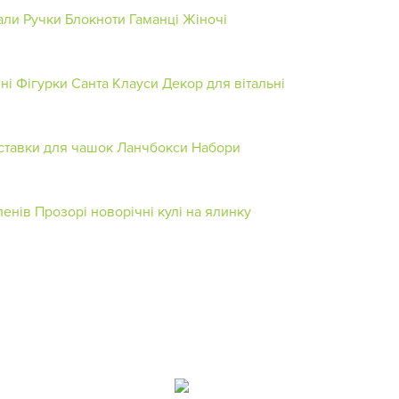
али
Ручки
Блокноти
Гаманці Жіночі
ні Фігурки
Санта Клауси
Декор для вітальні
ставки для чашок
Ланчбокси
Набори
ленів
Прозорі новорічні кулі на ялинку