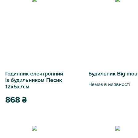
Годинник електронний
Будильник Big mou
із будильником Песик
Немає в наявності
12х5х7см
Будильник Big mouth
868
₴
Годинник електронний із будильником Песик 12х5х7см