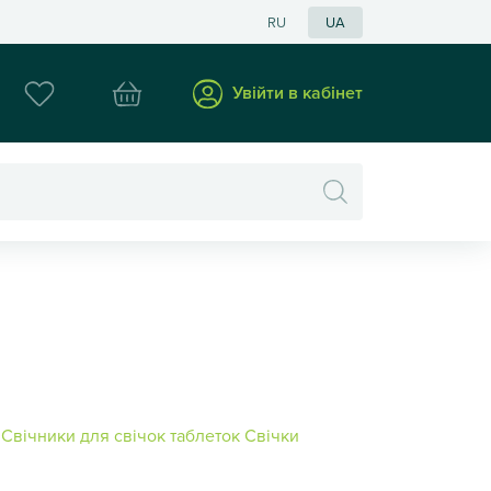
RU
RU
UA
ів
Увійти в кабінет
Увійти в ка
Свічники для свічок таблеток
Свічки