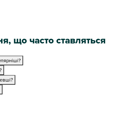
я, що часто ставляться
лярніші?
?
евші?