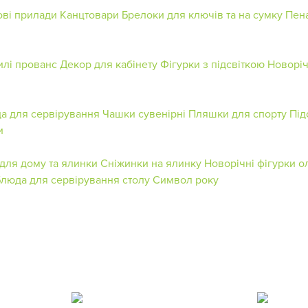
ові прилади
Канцтовари
Брелоки для ключів та на сумку
Пен
илі прованс
Декор для кабінету
Фігурки з підсвіткою
Новоріч
а для сервірування
Чашки сувенірні
Пляшки для спорту
Під
и
для дому та ялинки
Сніжинки на ялинку
Новорічні фігурки о
Блюда для сервірування столу
Символ року