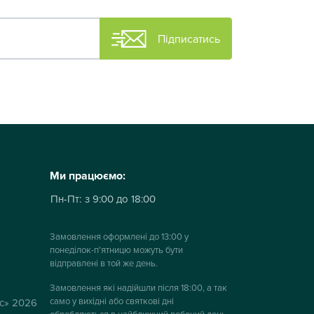
Підписатись
Ми працюємо:
Пн-Пт:
з 9:00 до 18:00
Замовлення оформлені до 13:00 у
понеділок-п'ятницю можуть бути
відправлені в той же день.
Замовлення які надійшли після 18:00, а так
само у вихідні або святкові дні
ус» 2026
обробляються в найближчий робочий день.