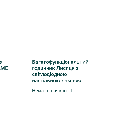
я
Багатофункціональний
AME
годинник Лисиця з
світлодіодною
настільною лампою
Немає в наявності
,8см
чник Rainbow FLAME з годинником
Багатофункціональний годинник Лисиця з світ