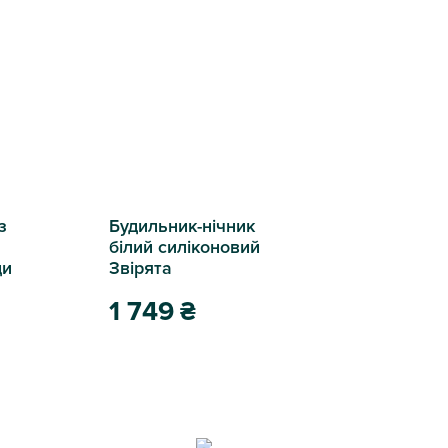
з
Будильник-нічник
білий силіконовий
ди
Звірята
1 749
₴
иким носом 8,7х4х10,5 см 2 види
Будильник-нічник білий силіконовий Звірята
me 4 вида