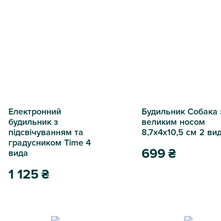
Електронний
Будильник Собака 
будильник з
великим носом
підсвічуванням та
8,7х4х10,5 см 2 ви
градусником Time 4
699
₴
вида
1 125
₴
Будильник Собака з вел
Електронний будильник з підсвічуванням та градусником Ti