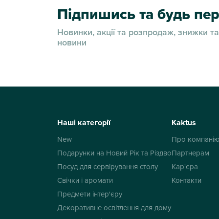
Підпишись та будь п
Новинки, акції та розпродаж, знижки та
новини
Наші категорії
Kaktus
New
Про компані
Подарунки на Новий Рік та Різдво
Партнерам
Посуд для сервірування столу
Кар'єра
Свічки і аромати
Контакти
Предмети інтер'єру
Декоративне освітлення для дому