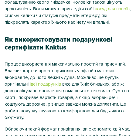
облаштуванню свого гніздечка. Чоловіки також цінують
практичність. Вони можуть пригледіти собі
посуд для напоїв
,
стильні келихи чи статусні предмети інтер'єру, які
підкреслять характер їхнього кабінету чи вітальні.
Як використовувати подарункові
сертифікати Kaktus
Процес використання максимально простий та приємний.
Власник картки просто приходить у офлайн магазин і
вибирає те, до чого лежить душа. Можливо, це будуть
оригінальні
ідеї подарунків
вже для їхніх близьких, або ж
довгоочікуване оновлення домашнього текстилю. Сума на
картці покриває вартість товарів, а якщо вибрані речі
коштують дорожче, різницю завжди можна доплатити. Це
робить покупку гнучкою та комфортною для будь-якого
бюджету.
Обираючи такий формат привітання, ви економите свій час,
але при цьому проявляєте увагу до інтересів людини. Якщо