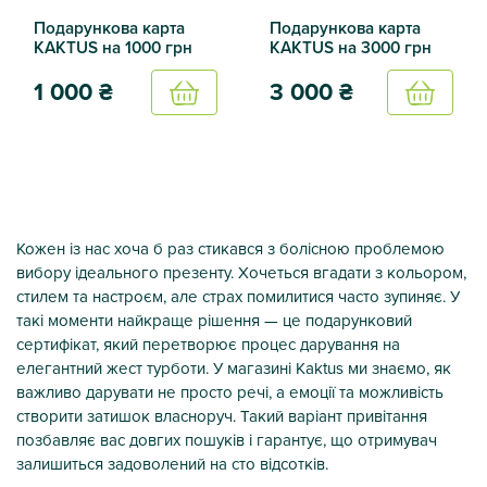
Подарункова карта
Подарункова карта
KAKTUS на 1000 грн
KAKTUS на 3000 грн
1 000
₴
3 000
₴
Купить
Купить
Подарункова карта KAKTUS на 1000 грн
Подарункова карта KAKTUS 
Кожен із нас хоча б раз стикався з болісною проблемою
вибору ідеального презенту. Хочеться вгадати з кольором,
стилем та настроєм, але страх помилитися часто зупиняє. У
такі моменти найкраще рішення — це подарунковий
сертифікат, який перетворює процес дарування на
елегантний жест турботи. У магазині Kaktus ми знаємо, як
важливо дарувати не просто речі, а емоції та можливість
створити затишок власноруч. Такий варіант привітання
позбавляє вас довгих пошуків і гарантує, що отримувач
залишиться задоволений на сто відсотків.