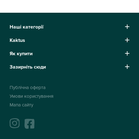
Наші категорії
Kaktus
Як купити
Зазирніть сюди
Публічна оферта
Умови користування
Мапа сайту
instagram
facebook