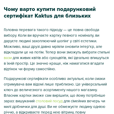
Чому варто купити подарунковий
сертифікат Kaktus для близьких
Головна перевага такого підходу — це повна свобода
вибору. Коли ви вручаєте картку певного номіналу, ви
даруєте людині захоплюючий шопінг у світі естетики.
Можливо, ваші друзі давно мріяли оновити інтер'єр, але
відкладали це на потім. Тепер вони зможуть вибрати стильні
вази
для живих квітів або сухоцвітів, які ідеально впишуться
в їхній простір. Це значно краще, ніж намагатися вгадати
відтінок чи форму самостійно.
Подарункові сертифікати особливо актуальні, коли смаки
отримувача вам відомі лише приблизно. Це універсальний
ключ до величезного асортименту нашого магазину.
Власник картки зможе сам вирішити, що йому потрібніше
зараз: вишуканий
столовий посуд
для сімейних вечерь чи
милі дрібнички для душі. Ви не обмежуєте людину однією
річчю, а відкриваєте перед нею вітрину, повну