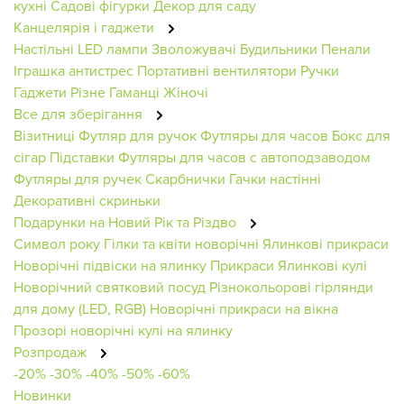
кухні
Садові фігурки
Декор для саду
Канцелярія і гаджети
Настільні LED лампи
Зволожувачі
Будильники
Пенали
Іграшка антистрес
Портативні вентилятори
Ручки
Гаджети
Різне
Гаманці Жіночі
Все для зберігання
Візитниці
Футляр для ручок
Футляры для часов
Бокс для
сігар
Підставки
Футляры для часов с автоподзаводом
Футляры для ручек
Скарбнички
Гачки настінні
Декоративні скриньки
Подарунки на Новий Рік та Різдво
Символ року
Гілки та квіти новорічні
Ялинкові прикраси
Новорічні підвіски на ялинку
Прикраси
Ялинкові кулі
Новорічний святковий посуд
Різнокольорові гірлянди
для дому (LED, RGB)
Новорічні прикраси на вікна
Прозорі новорічні кулі на ялинку
Розпродаж
-20%
-30%
-40%
-50%
-60%
Новинки