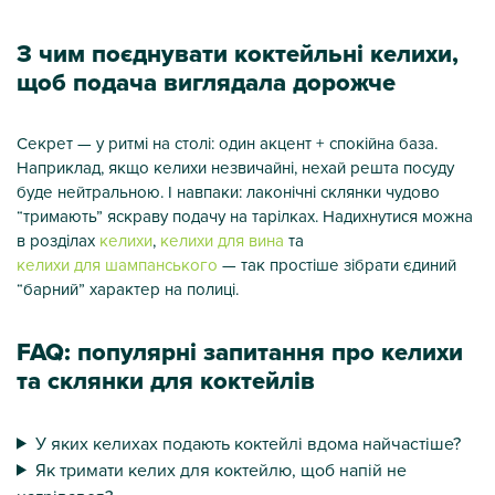
З чим поєднувати коктейльні келихи,
щоб подача виглядала дорожче
Секрет — у ритмі на столі: один акцент + спокійна база.
Наприклад, якщо келихи незвичайні, нехай решта посуду
буде нейтральною. І навпаки: лаконічні склянки чудово
“тримають” яскраву подачу на тарілках. Надихнутися можна
в розділах
келихи
,
келихи для вина
та
келихи для шампанського
— так простіше зібрати єдиний
“барний” характер на полиці.
FAQ: популярні запитання про келихи
та склянки для коктейлів
У яких келихах подають коктейлі вдома найчастіше?
Як тримати келих для коктейлю, щоб напій не