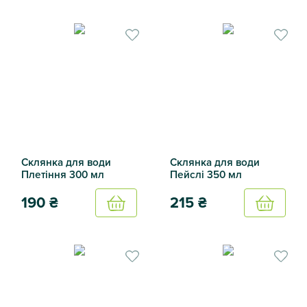
Склянка для води Бджілки 300 мл
Склянка для води Корали 4
Склянка для води
Склянка для води
Плетіння 300 мл
Пейслі 350 мл
190
₴
215
₴
Купить
Купить
Склянка для води Плетіння 300 мл
Склянка для води Пейслі 3