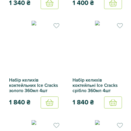
1 340
₴
1 400
₴
Купить
Купить
Набір келихів для Джина золото 550мл 4шт
Набір бокалів для джина M.
Набір келихів
Набір келихів
коктейльних Ice Cracks
коктейльні Ice Cracks
золото 360мл 4шт
срібло 360мл 4шт
1 840
₴
1 840
₴
Купить
Купить
Набір келихів коктейльних Ice Cracks золото 360мл 4шт
Набір келихів коктейльні Ic