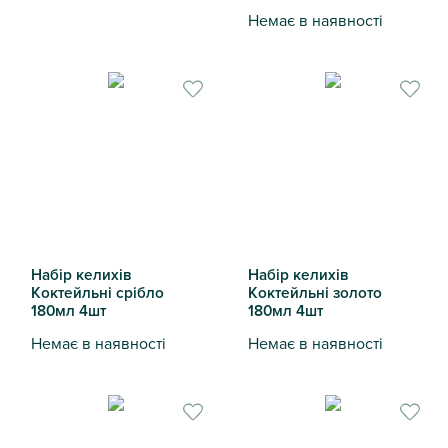
Креманка Old Fasion 260мл
Немає в наявності
Набір келихів для коктейлю
Набір келихів
Набір келихів
Коктейльні срібло
Коктейльні золото
180мл 4шт
180мл 4шт
Немає в наявності
Немає в наявності
Набір келихів Коктейльні срібло 180мл 4шт
Набір келихів Коктейльні з