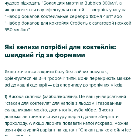
чудово підходить “Бокал для мартини Bubbles 300мл”, а
якщо хочеться вау-ефекту для гостей — зверніть увагу на
“Набор бокалов Коктейльные серебро 180мл 4шт” або
“Набор бокалов для коктейля Стебель с салатовой ножкой
350 мл 4шт”.
Які келихи потрібні для коктейлів:
швидкий гід за формами
Якщо хочеться закрити базу без зайвих покупок,
орієнтуйтеся на 3–4 “робочі” типи. Вони перекриють майже
всі домашні сценарії — від аперитиву до тропічних міксів.
1) Висока склянка (хайбол/коллінз). Це ваш універсальний
“стакан для коктейля” для напоїв з льодом і газованими
складниками: мохіто, джин-тонік, куба лібрe. Висота
допомагає тримати структуру шарів і довше зберігати
прохолоду. А якщо любите подавати напої яскраво, можна
взяти фактурний варіант на кшталт “Стакан для коктейля Ice