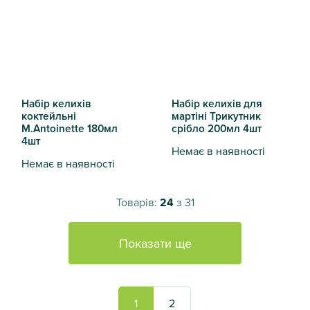
Набір келихів
Набір келихів для
коктейльні
мартіні Трикутник
M.Antoinette 180мл
срібло 200мл 4шт
4шт
Немає в наявності
Немає в наявності
Набір келихів для мартіні Т
Набір келихів коктейльні M.Antoinette 180мл 4шт
Товарів:
24
з 31
Показати ще
1
2