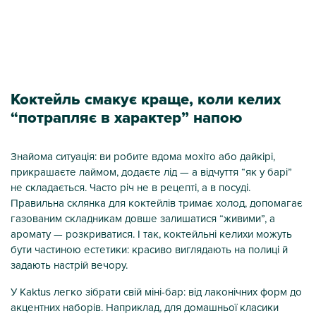
Коктейль смакує краще, коли келих
“потрапляє в характер” напою
Знайома ситуація: ви робите вдома мохіто або дайкірі,
прикрашаєте лаймом, додаєте лід — а відчуття “як у барі”
не складається. Часто річ не в рецепті, а в посуді.
Правильна склянка для коктейлів тримає холод, допомагає
газованим складникам довше залишатися “живими”, а
аромату — розкриватися. І так, коктейльні келихи можуть
бути частиною естетики: красиво виглядають на полиці й
задають настрій вечору.
У Kaktus легко зібрати свій міні-бар: від лаконічних форм до
акцентних наборів. Наприклад, для домашньої класики