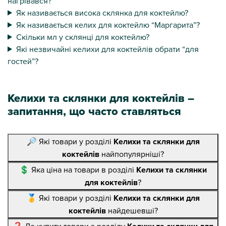
нагрівався?
Як називається висока склянка для коктейлю?
Як називається келих для коктейлю “Маргарита”?
Скільки мл у склянці для коктейлю?
Які незвичайні келихи для коктейлів обрати “для
гостей”?
Келихи та склянки для коктейлів –
запитання, що часто ставляться
🔎 Які товари у розділі
Келихи та склянки для
коктейлів
найпопулярніші?
💲 Яка ціна на товари в розділі
Келихи та склянки
для коктейлів
?
🥇 Які товари у розділі
Келихи та склянки для
коктейлів
найдешевші?
❓ Де купити товари з розділу