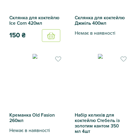
Склянка для коктейлю
Склянка для коктейлю
Ice Corn 420мл
Джміль 400мл
Немає в наявності
150
₴
Купить
Склянка для коктейлю Джм
Склянка для коктейлю Ice Corn 420мл
Креманка Old Fasion
Набір келихів для
260мл
коктейлю Стебель із
золотим кантом 350
Немає в наявності
мл 4шт