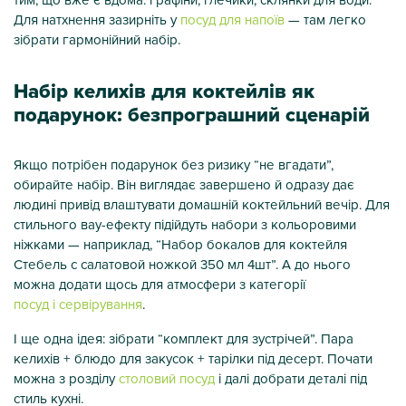
Для натхнення зазирніть у
посуд для напоїв
— там легко
зібрати гармонійний набір.
Набір келихів для коктейлів як
подарунок: безпрограшний сценарій
Якщо потрібен подарунок без ризику “не вгадати”,
обирайте набір. Він виглядає завершено й одразу дає
людині привід влаштувати домашній коктейльний вечір. Для
стильного вау-ефекту підійдуть набори з кольоровими
ніжками — наприклад, “Набор бокалов для коктейля
Стебель с салатовой ножкой 350 мл 4шт”. А до нього
можна додати щось для атмосфери з категорії
посуд і сервірування
.
І ще одна ідея: зібрати “комплект для зустрічей”. Пара
келихів + блюдо для закусок + тарілки під десерт. Почати
можна з розділу
столовий посуд
і далі добрати деталі під
стиль кухні.