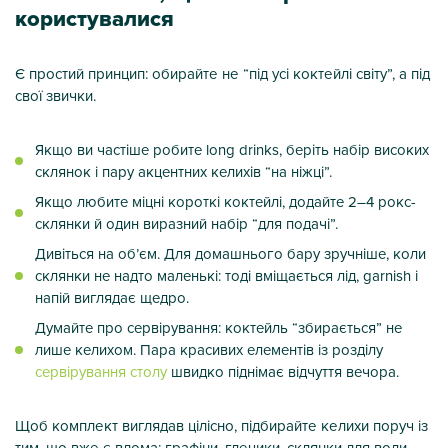
користувалися
Є простий принцип: обирайте не “під усі коктейлі світу”, а під
свої звички.
Якщо ви частіше робите long drinks, беріть набір високих
склянок і пару акцентних келихів “на ніжці”.
Якщо любите міцні короткі коктейлі, додайте 2–4 рокс-
склянки й один виразний набір “для подачі”.
Дивіться на об’єм. Для домашнього бару зручніше, коли
склянки не надто маленькі: тоді вміщається лід, garnish і
напій виглядає щедро.
Думайте про сервірування: коктейль “збирається” не
лише келихом. Пара красивих елементів із розділу
сервірування столу
швидко піднімає відчуття вечора.
Щоб комплект виглядав цілісно, підбирайте келихи поруч із
тим, що вже є вдома: графіни, глечики, склянки для води.