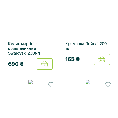
Келих мартіні з
Креманка Пейслі 200
кришталиками
мл
Swarovski 230мл
165
₴
Купить
690
₴
Купить
Креманка Пейслі 200 мл
Келих мартіні з кришталиками Swarovski 230мл