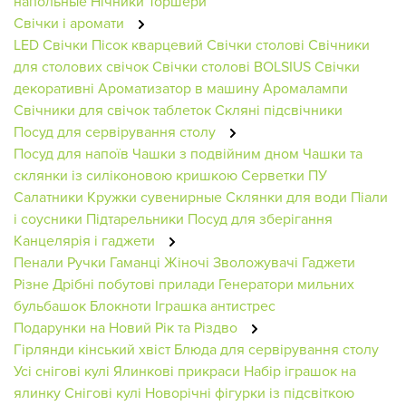
напольные
Нічники
Торшери
Свічки і аромати
LED Свічки
Пісок кварцевий
Свічки столові
Свічники
для столових свічок
Свічки столові BOLSIUS
Свічки
декоративні
Ароматизатор в машину
Аромалампи
Свічники для свічок таблеток
Скляні підсвічники
Посуд для сервірування столу
Посуд для напоїв
Чашки з подвійним дном
Чашки та
склянки із силіконовою кришкою
Серветки ПУ
Салатники
Кружки сувенирные
Склянки для води
Піали
і соусники
Підтарельники
Посуд для зберігання
Канцелярія і гаджети
Пенали
Ручки
Гаманці Жіночі
Зволожувачі
Гаджети
Різне
Дрібні побутові прилади
Генератори мильних
бульбашок
Блокноти
Іграшка антистрес
Подарунки на Новий Рік та Різдво
Гірлянди кінський хвіст
Блюда для сервірування столу
Усі снігові кулі
Ялинкові прикраси
Набір іграшок на
ялинку
Снігові кулі
Новорічні фігурки із підсвіткою