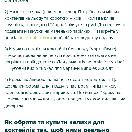
Corn 420мл”.
2) Низька склянка (рокс/олд фешн). Потрібна для міцних
коктейлів на льоду та коротких міксів — коли важливі
зручність, товсте дно і “барне” відчуття в руці. До неї зручно
подавати й закуски на маленьких тарілках — зазирніть у
розділ
десертні тарілки
, щоб зібрати акуратну подачу.
3) Келих на ніжці для коктейлів без льоду (мартіні/купе).
Ніжка потрібна не лише для краси: вона допомагає не
нагрівати напій долонею. Для домашніх вечорів “як у кіно”
— чудовий вибір “Бокал для мартини Bubbles 300мл”.
4) Креманка/широка чаша для десертних коктейлів. Це
ідеальний формат для “подачі з настроєм”: ягідні мікси,
вершкові історії, ефектні прикраси. Подивіться “Креманка
Пейсли 200 мл” — вона добре працює і як коктейльна, і як
десертна.
Як обрати та купити келихи для
коктейлів так, щоб ними реально