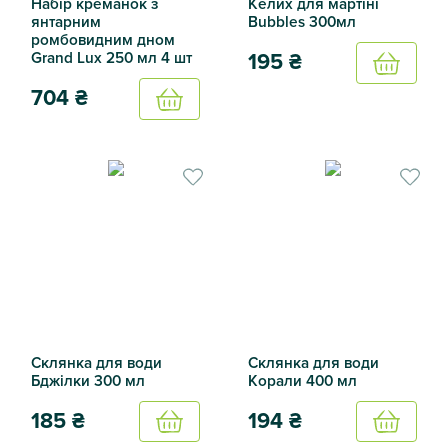
Набір креманок з
Келих для мартіні
янтарним
Bubbles 300мл
ромбовидним дном
Grand Lux ​​250 мл 4 шт
195
₴
Купить
704
₴
Купить
Келих для мартіні Bubbles 
Набір креманок з янтарним ромбовидним дном Grand Lux ​
Склянка для води
Склянка для води
Бджілки 300 мл
Корали 400 мл
185
₴
194
₴
Купить
Купить