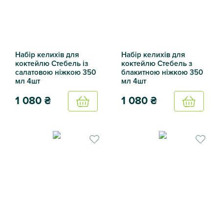
Набір келихів для
Набір келихів для
коктейлю Стебель із
коктейлю Стебель з
салатовою ніжкою 350
блакитною ніжкою 350
мл 4шт
мл 4шт
1 080
₴
1 080
₴
Купить
Купить
Набір келихів для коктейлю Стебель із салатовою ніжко
Набір келихів для коктейлю