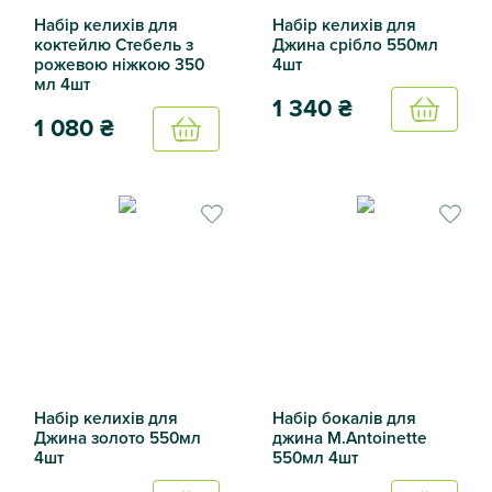
Набір келихів для
Набір келихів для
коктейлю Стебель з
Джина срібло 550мл
рожевою ніжкою 350
4шт
мл 4шт
1 340
₴
Купить
1 080
₴
Купить
Набір келихів для Джина ср
Набір келихів для коктейлю Стебель з рожевою ніжкою 
Набір келихів для
Набір бокалів для
Джина золото 550мл
джина M.Antoinette
4шт
550мл 4шт