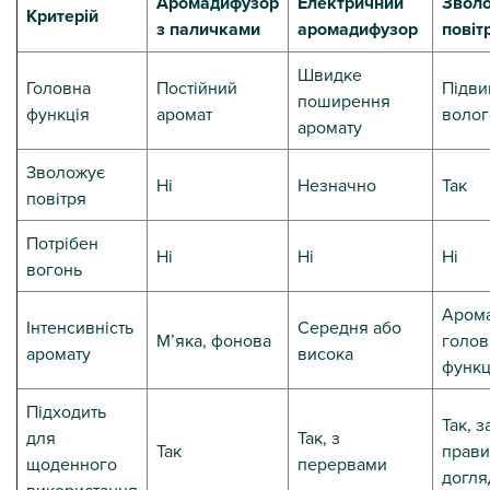
Аромадифузор
Електричний
Звол
Критерій
з паличками
аромадифузор
повіт
Швидке
Головна
Постійний
Підв
поширення
функція
аромат
волог
аромату
Зволожує
Ні
Незначно
Так
повітря
Потрібен
Ні
Ні
Ні
вогонь
Арома
Інтенсивність
Середня або
М’яка, фонова
голов
аромату
висока
функц
Підходить
Так, з
для
Так, з
Так
прави
щоденного
перервами
догля
використання