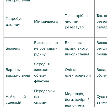
Так, потрібно
Так, 
Потребує
Мінімального
чистити
резер
догляду
резервуар
фільт
Висока, якщо
Висока за
Висок
Безпека
не розливати
правильного
регул
рідину
використання
очищ
Середня:
Вартість
залежить від
Олії та
Вода,
використання
об’єму
електроенергія
обслу
флакона
Передпокій,
Медитація,
Найкращий
ванна,
Сухе 
йога, вечірній
сценарій
спальня,
взим
відпочинок