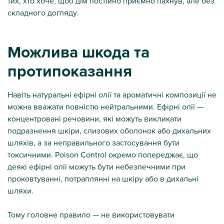
тих, хто хоче, щоб дім постійно приємно пахнув, але без
складного догляду.
Можлива шкода та
протипоказання
Навіть натуральні ефірні олії та ароматичні композиції не
можна вважати повністю нейтральними. Ефірні олії —
концентровані речовини, які можуть викликати
подразнення шкіри, слизових оболонок або дихальних
шляхів, а за неправильного застосування бути
токсичними. Poison Control окремо попереджає, що
деякі ефірні олії можуть бути небезпечними при
проковтуванні, потраплянні на шкіру або в дихальні
шляхи.
Тому головне правило — не використовувати