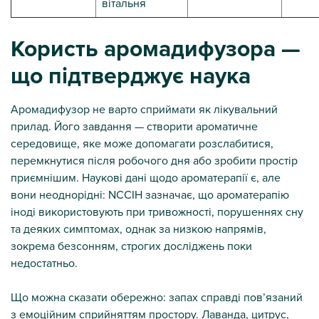
вітальня
Користь аромадифузора —
що підтверджує наука
Аромадифузор не варто сприймати як лікувальний
прилад. Його завдання — створити ароматичне
середовище, яке може допомагати розслабитися,
перемкнутися після робочого дня або зробити простір
приємнішим. Наукові дані щодо ароматерапії є, але
вони неоднорідні: NCCIH зазначає, що ароматерапію
іноді використовують при тривожності, порушеннях сну
та деяких симптомах, однак за низкою напрямів,
зокрема безсонням, строгих досліджень поки
недостатньо.
Що можна сказати обережно: запах справді пов’язаний
з емоційним сприйняттям простору. Лаванда, цитрус,