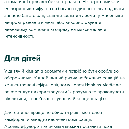
ароматичні прилади безконтрольно. Не варто вмикати
електричний дифузор на багато годин поспіль, додавати
занадто багато олії, ставити сильний аромат у маленькій
непровітрюваній кімнаті або використовувати
незнайому композицію одразу на максимальній
інтенсивності.
Для дітей
У дитячій кімнаті з ароматами потрібно бути особливо
обережними. У дітей вищий ризик небажаних реакцій на
концентровані ефірні олії, тому Johns Hopkins Medicine
рекомендує використовувати їх розумно та враховувати
вік дитини, спосіб застосування й концентрацію.
Для дитячої краще не обирати різкі, ментолові,
камфорні та занадто насичені композиції.
Аромадифузор з паличками можна поставити поза