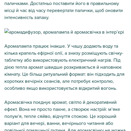
паличками. Достатньо поставити його в правильному
місці й час від часу перевертати палички, щоб оновити
інтенсивність запаху.
Аромалампа працює інакше. У чашу додають воду та
кілька крапель ефірної олії, а знизу розміщують свічку-
таблетку або використовують електричний нагрів. Під
дією тепла аромат швидше розкривається й наповнює
кімнату. Це більш ритуальний формат: він підходить для
коротких вечірніх сеансів, але потребує контролю,
особливо якщо використовується відкритий вогонь.
Аромасвічка поєднує аромат, світло й декоративний
ефект. Вона не просто пахне, а створює настрій: м’яке
полум’я, тепле сяйво, відчуття спокою. Це хороший
варіант для вечері, ванни, вечірнього читання або
повільної домашньої рутини. Але аромасвічку не можна