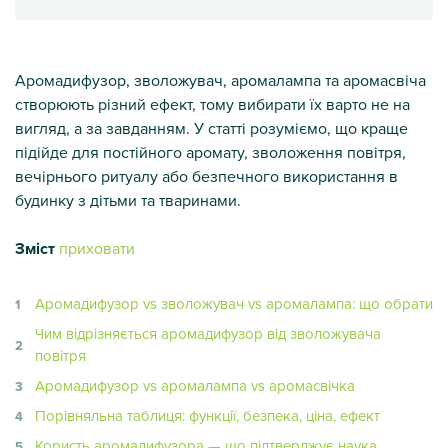
Аромадифузор, зволожувач, аромалампа та аромасвіча
створюють різний ефект, тому вибирати їх варто не на
вигляд, а за завданням. У статті розуміємо, що краще
підійде для постійного аромату, зволоження повітря,
вечірнього ритуалу або безпечного використання в
будинку з дітьми та тваринами.
Зміст
приховати
Аромадифузор vs зволожувач vs аромалампа: що обрати
Чим відрізняється аромадифузор від зволожувача
повітря
Аромадифузор vs аромалампа vs аромасвічка
Порівняльна таблиця: функції, безпека, ціна, ефект
Користь аромадифузора — що підтверджує наука