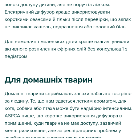
зоною доступу дитини, але не поруч із ліжком.
Електричний дифузор краще використовувати
короткими сеансами й тільки після перевірки, що запах
не викликає кашель, подразнення або головний біль.
Для немовлят і маленьких дітей краще взагалі уникати
активного розпилення ефірних олій без консультації з
педіатром.
Для домашніх тварин
Домашні тварини сприймають запахи набагато гостріше
за людину. Те, що нам здається легким ароматом, для
кота, собаки або птаха може бути надмірно інтенсивним.
ASPCA пише, що коротке використання дифузора в
приміщенні, куди тварина не має доступу, зазвичай
менш ризиковане, але за респіраторних проблем у
улюбленця краще уникати таких пристроїв.