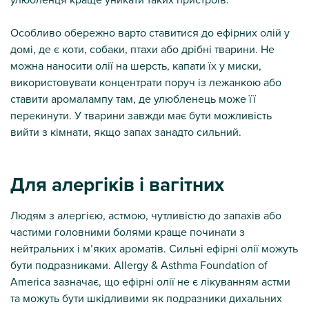
Особливо обережно варто ставитися до ефірних олій у
домі, де є коти, собаки, птахи або дрібні тварини. Не
можна наносити олії на шерсть, капати їх у миски,
використовувати концентрати поруч із лежанкою або
ставити аромалампу там, де улюбленець може її
перекинути. У тварини завжди має бути можливість
вийти з кімнати, якщо запах занадто сильний.
Для алергіків і вагітних
Людям з алергією, астмою, чутливістю до запахів або
частими головними болями краще починати з
нейтральних і м’яких ароматів. Сильні ефірні олії можуть
бути подразниками. Allergy & Asthma Foundation of
America зазначає, що ефірні олії не є лікуванням астми
та можуть бути шкідливими як подразники дихальних