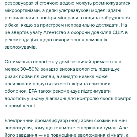
резервуарах зі стоячою водою можуть розмножуватися
мікроорганізми, а деякі ультразвукові моделі здатні
розпилювати в повітря мінерали з води та забруднення
з бака, якщо за пристроєм неправильно доглядати. На
це звертає увагу Агентство з охорони довкілля США в
рекомендаціях щодо використання домашніх
зволожувачів.
Оптимальна вологість у домі зазвичай тримається в
межах 30–50%: занадто висока вологість підвищує
ризик появи плісняви, а занадто низька може
посилювати відчуття сухості шкіри та слизових
оболонок. EPA також рекомендує підтримувати
вологість у цьому діапазоні для контролю якості повітря
в приміщенні.
Електричний аромадифузор іноді зовні схожий на міні-
зволожувач, тому що теж може створювати туман. Але
його завдання — не повноцінне зволоження кімнати, а