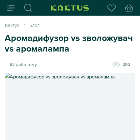
Інтернет-магазин пода
Кактус
Блог
Аромадифузор vs зволожувач
vs аромалампа
92 доби тому
202