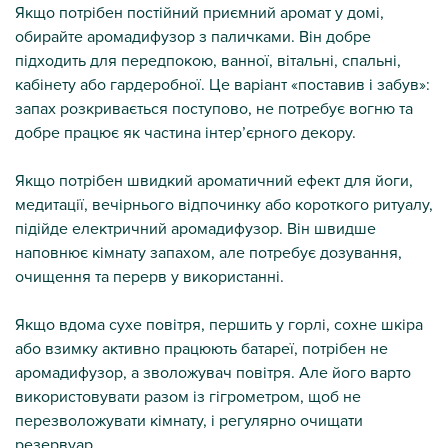
Якщо потрібен постійний приємний аромат у домі,
обирайте аромадифузор з паличками. Він добре
підходить для передпокою, ванної, вітальні, спальні,
кабінету або гардеробної. Це варіант «поставив і забув»:
запах розкривається поступово, не потребує вогню та
добре працює як частина інтер’єрного декору.
Якщо потрібен швидкий ароматичний ефект для йоги,
медитації, вечірнього відпочинку або короткого ритуалу,
підійде електричний аромадифузор. Він швидше
наповнює кімнату запахом, але потребує дозування,
очищення та перерв у використанні.
Якщо вдома сухе повітря, першить у горлі, сохне шкіра
або взимку активно працюють батареї, потрібен не
аромадифузор, а зволожувач повітря. Але його варто
використовувати разом із гігрометром, щоб не
перезволожувати кімнату, і регулярно очищати
резервуар.