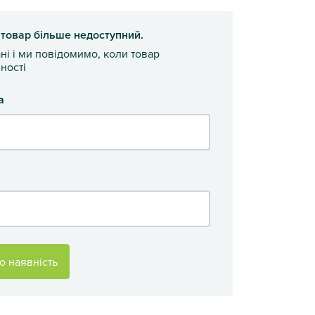
 товар більше недоступний.
ані і ми повідомимо, коли товар
ності
а
о наявність