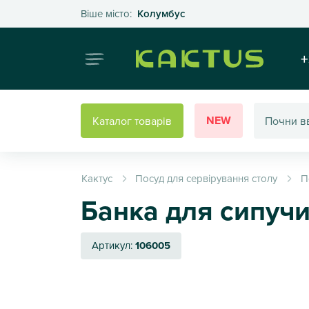
Оберіть своє місто
Віше місто:
Колумбус
Інтернет
+
NEW
Каталог товарів
Кактус
Посуд для сервірування столу
П
Банка для сипучи
Артикул:
106005