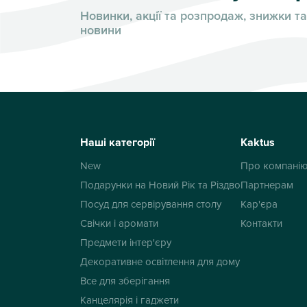
Новинки, акції та розпродаж, знижки та
новини
Наші категорії
Kaktus
New
Про компані
Подарунки на Новий Рік та Різдво
Партнерам
Посуд для сервірування столу
Кар'єра
Свічки і аромати
Контакти
Предмети інтер'єру
Декоративне освітлення для дому
Все для зберігання
Канцелярія і гаджети