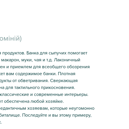
юміній)
 продуктов. Банка для сыпучих помогает
макарон, муки, чая и т.д. Лаконичный
лен и приемлем для всеобщего обозрения
жет вам содержимое банки. Плотная
дукты от обветривания. Сверкающая
а для тактильного прикосновения.
 классические и современные интерьеры.
ет обеспечена любой хозяйке.
педантичным хозяевам, которые неугомонно
биталище. Последуйте и вы этому примеру,
.