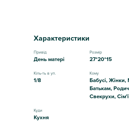
Характеристики
Привід
Розмір
День матері
27*20*15
Кіль-ть в уп.
Кому
1/8
Бабусі, Жінки, 
Батькам, Роди
Свекрухи, Сім'ї
Куди
Кухня