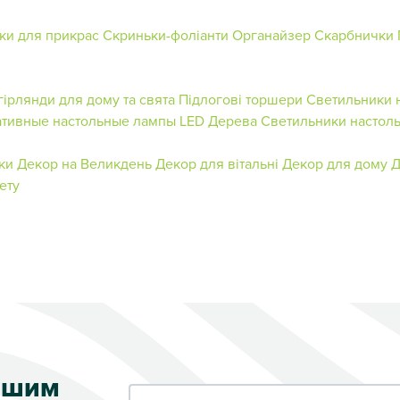
ки для прикрас
Скриньки-фоліанти
Органайзер
Скарбнички
гірлянди для дому та свята
Підлогові торшери
Светильники 
тивные настольные лампы
LED Дерева
Светильники настол
ки
Декор на Великдень
Декор для вітальні
Декор для дому
Д
ету
ершим
Ваш e-mail