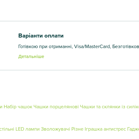
Варіанти оплати
Готівкою при отриманні, Visa/MasterCard, Безготівко
Детальніше
ки
Набір чашок
Чашки порцелянові
Чашки та склянки із сил
и
стільні LED лампи
Зволожувачі
Різне
Іграшка антистрес
Гадж