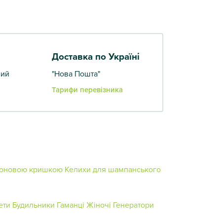
Доставка по Україні
вий
"Нова Пошта"
Тарифи перевізника
іконовою кришкою
Келихи для шампанського
ети
Будильники
Гаманці Жіночі
Генератори