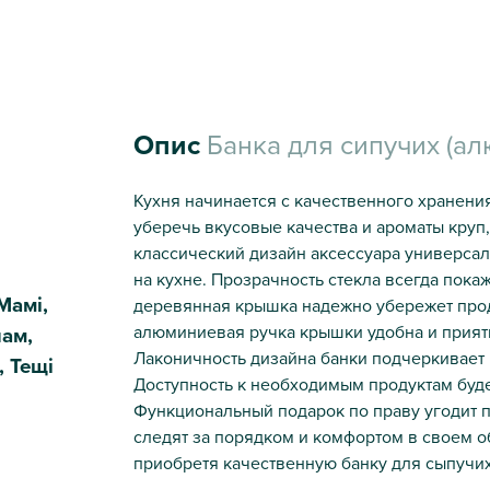
Опис
Банка для сипучих (ал
Кухня начинается с качественного хранения
уберечь вкусовые качества и ароматы круп, 
классический дизайн аксессуара универса
на кухне. Прозрачность стекла всегда пока
Мамі,
деревянная крышка надежно убережет про
алюминиевая ручка крышки удобна и приятн
чам,
Лаконичность дизайна банки подчеркивает
, Тещі
Доступность к необходимым продуктам буд
Функциональный подарок по праву угодит 
следят за порядком и комфортом в своем о
приобретя качественную банку для сыпучих