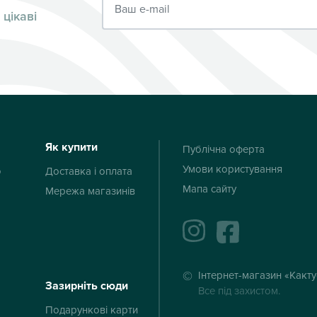
 цікаві
Як купити
Публічна оферта
Умови користування
ю
Доставка і оплата
Мапа сайту
Мережа магазинів
instagram
facebook
Інтернет-магазин «Какт
Зазирніть сюди
Все під захистом.
Подарункові карти