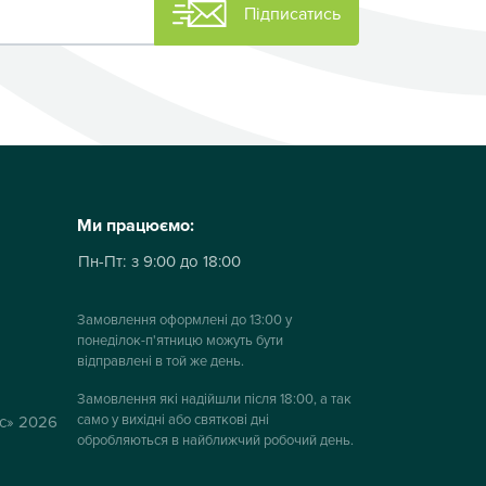
Підписатись
Ми працюємо:
Пн-Пт:
з 9:00 до 18:00
Замовлення оформлені до 13:00 у
понеділок-п'ятницю можуть бути
відправлені в той же день.
Замовлення які надійшли після 18:00, а так
само у вихідні або святкові дні
ус» 2026
обробляються в найближчий робочий день.