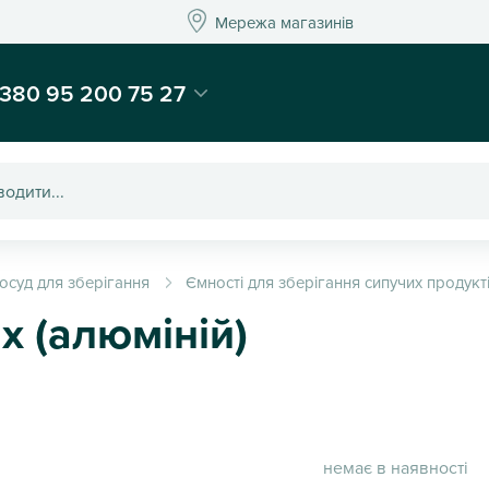
Мережа магазинів
Мережа магазин
-магазин подарунків та декору - Kaktus
380 95 200 75 27
осуд для зберігання
Ємності для зберігання сипучих продукт
х (алюміній)
немає в наявності