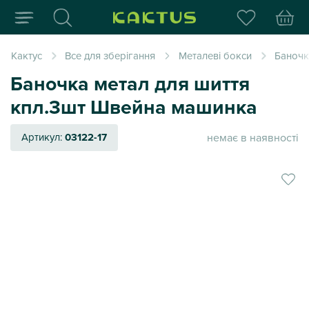
Інтернет-магазин пода
Кактус
Все для зберігання
Металеві бокси
Баночк
Баночка метал для шиття
кпл.3шт Швейна машинка
немає в наявності
Артикул:
03122-17