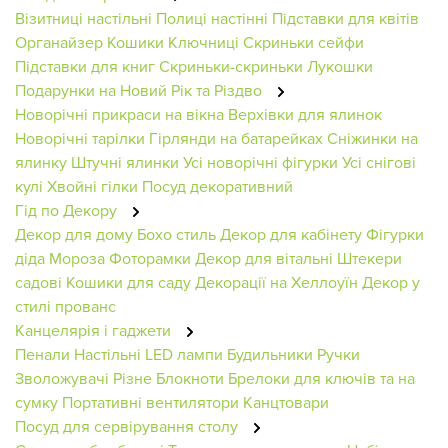
Візитниці настільні
Полиці настінні
Підставки для квітів
Органайзер
Кошики
Ключниці
Скриньки сейфи
Підставки для книг
Скриньки-скриньки
Лукошки
Подарунки на Новий Рік та Різдво
Новорічні прикраси на вікна
Верхівки для ялинок
Новорічні тарілки
Гірлянди на батарейках
Сніжинки на
ялинку
Штучні ялинки
Усі новорічні фігурки
Усі снігові
кулі
Хвойні гілки
Посуд декоративний
Гід по Декору
Декор для дому
Бохо стиль
Декор для кабінету
Фігурки
діда Мороза
Фоторамки
Декор для вітальні
Штекери
садові
Кошики для саду
Декорації на Хеллоуїн
Декор у
стилі прованс
Канцелярія і гаджети
Пенали
Настільні LED лампи
Будильники
Ручки
Зволожувачі
Різне
Блокноти
Брелоки для ключів та на
сумку
Портативні вентилятори
Канцтовари
Посуд для сервірування столу