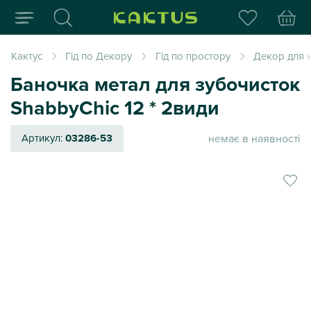
Інтернет-магазин пода
Кактус
Гід по Декору
Гід по простору
Декор для к
Баночка метал для зубочисток
ShabbyChic 12 * 2види
немає в наявності
Артикул:
03286-53