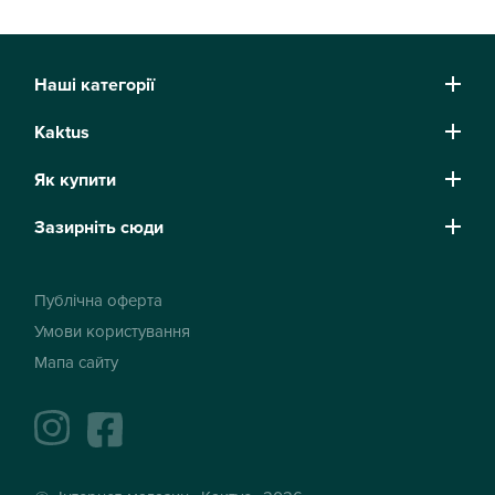
Наші категорії
Kaktus
Як купити
Зазирніть сюди
Публічна оферта
Умови користування
Мапа сайту
instagram
facebook