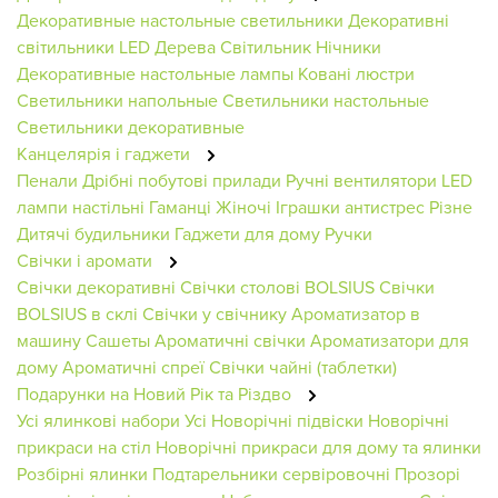
Декоративные настольные светильники
Декоративні
світильники
LED Дерева
Світильник
Нічники
Декоративные настольные лампы
Ковані люстри
Светильники напольные
Светильники настольные
Светильники декоративные
Канцелярія і гаджети
Пенали
Дрібні побутові прилади
Ручні вентилятори
LED
лампи настільні
Гаманці Жіночі
Іграшки антистрес
Різне
Дитячі будильники
Гаджети для дому
Ручки
Свічки і аромати
Свічки декоративні
Свічки столові BOLSIUS
Свічки
BOLSIUS в склі
Свічки у свічнику
Ароматизатор в
машину
Сашеты
Ароматичні свічки
Ароматизатори для
дому
Ароматичні спреї
Свічки чайні (таблетки)
Подарунки на Новий Рік та Різдво
Усі ялинкові набори
Усі Новорічні підвіски
Новорічні
прикраси на стіл
Новорічні прикраси для дому та ялинки
Розбірні ялинки
Подтарельники сервіровочні
Прозорі