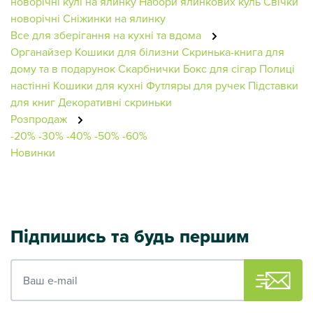
новорічні кулі на ялинку
Набори ялинкових куль
Свічки
новорічні
Сніжинки на ялинку
Все для зберігання на кухні та вдома
Органайзер
Кошики для білизни
Скринька-книга для
дому та в подарунок
Скарбнички
Бокс для сігар
Полиці
настінні
Кошики для кухні
Футляры для ручек
Підставки
для книг
Декоративні скриньки
Розпродаж
-20%
-30%
-40%
-50%
-60%
Новинки
Підпишись та будь першим
Ваш e-mail