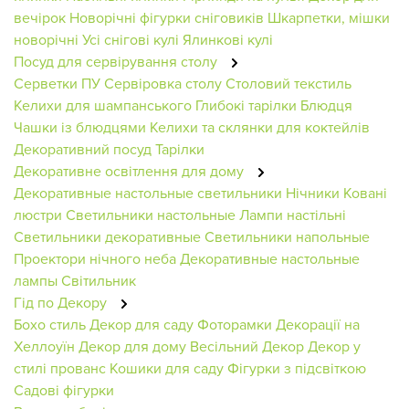
вечірок
Новорічні фігурки сніговиків
Шкарпетки, мішки
новорічні
Усі снігові кулі
Ялинкові кулі
Посуд для сервірування столу
Серветки ПУ
Сервіровка столу
Столовий текстиль
Келихи для шампанського
Глибокі тарілки
Блюдця
Чашки із блюдцями
Келихи та склянки для коктейлів
Декоративний посуд
Тарілки
Декоративне освітлення для дому
Декоративные настольные светильники
Нічники
Ковані
люстри
Светильники настольные
Лампи настільні
Светильники декоративные
Светильники напольные
Проектори нічного неба
Декоративные настольные
лампы
Світильник
Гід по Декору
Бохо стиль
Декор для саду
Фоторамки
Декорації на
Хеллоуїн
Декор для дому
Весільний Декор
Декор у
стилі прованс
Кошики для саду
Фігурки з підсвіткою
Садові фігурки