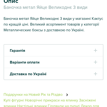
Опис
Баночка метал Яйце Великоднє 3 види
Баночка метал Яйце Великоднє 3 види у магазині Кактус
по кращій ціні. Великий асортимент товарів у категорії
Металлические боксы з доставкою по Україні.
Гарантія
Варіанти оплати
Доставка по Україні
Подарунки на Новий Рік та Різдво
Кулі фігурні
Новорічні прикраси на ялинку
Засніжені
ялинки
Настільні ялинки
Гірлянди на пульті
Декор для