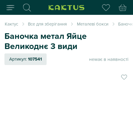
Інтернет-магазин пода
Кактус
Все для зберігання
Металеві бокси
Баночк
Баночка метал Яйце
Великоднє 3 види
немає в наявності
Артикул:
107541