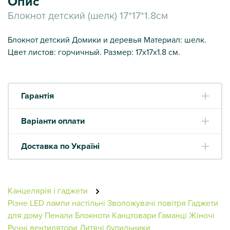
Опис
Блокнот детский (шелк) 17*17*1.8см
Блокнот детский Домики и деревья Материал: шелк.
Цвет листов: горчичный. Размер: 17х17х1.8 см.
Гарантія
Варіанти оплати
Доставка по Україні
Канцелярія і гаджети
Різне
LED лампи настільні
Зволожувачі повітря
Гаджети
для дому
Пенали
Блокноти
Канцтовари
Гаманці Жіночі
Ручні вентилятори
Дитячі будильники