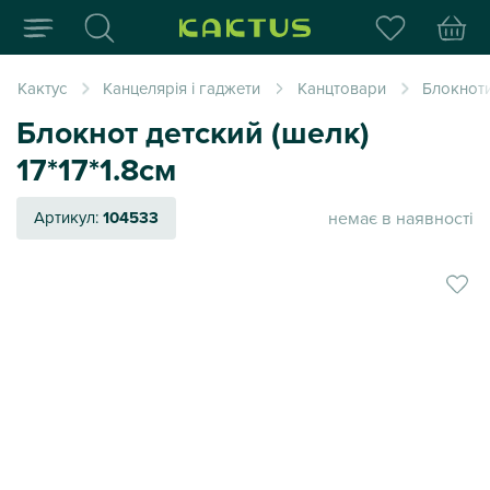
Інтернет-магазин пода
Кактус
Канцелярія і гаджети
Канцтовари
Блокнот
Блокнот детский (шелк)
17*17*1.8см
немає в наявності
Артикул:
104533