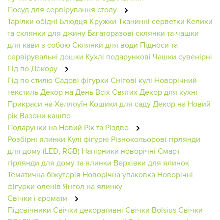
Посуд для сервірування столу
Тарілки обідні
Блюдця
Кружки
Тканинні серветки
Келихи
та склянки для джину
Багаторазові склянки та чашки
для кави з собою
Склянки для води
Підноси та
сервірувальні дошки
Кухлі подарункові
Чашки сувенірні
Гід по Декору
Гід по стилю
Садові фігурки
Снігові кулі
Новорічний
текстиль
Декор на День Всіх Святих
Декор для кухні
Прикраси на Хеллоуїн
Кошики для саду
Декор на Новий
рік
Вазони кашпо
Подарунки на Новий Рік та Різдво
Розбірні ялинки
Кулі фігурні
Різнокольорові гірлянди
для дому (LED, RGB)
Напірники новорічні
Смарт
гірлянди для дому та ялинки
Верхівки для ялинок
Тематична біжутерія
Новорічна упаковка
Новорічні
фігурки оленів
Янгол на ялинку
Свічки і аромати
Підсвічники
Свічки декоративні
Свічки Bolsius
Свічки