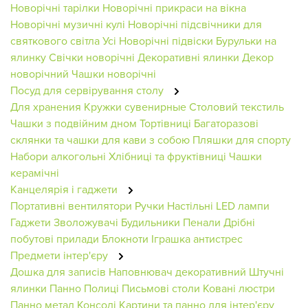
Новорічні тарілки
Новорічні прикраси на вікна
Новорічні музичні кулі
Новорічні підсвічники для
святкового світла
Усі Новорічні підвіски
Бурульки на
ялинку
Свічки новорічні
Декоративні ялинки
Декор
новорічний
Чашки новорічні
Посуд для сервірування столу
Для хранения
Кружки сувенирные
Столовий текстиль
Чашки з подвійним дном
Тортівниці
Багаторазові
склянки та чашки для кави з собою
Пляшки для спорту
Набори алкогольні
Хлібниці та фруктівниці
Чашки
керамічні
Канцелярія і гаджети
Портативні вентилятори
Ручки
Настільні LED лампи
Гаджети
Зволожувачі
Будильники
Пенали
Дрібні
побутові прилади
Блокноти
Іграшка антистрес
Предмети інтер'єру
Дошка для записів
Наповнювач декоративний
Штучні
ялинки
Панно
Полиці
Письмові столи
Ковані люстри
Панно метал
Консолі
Картини та панно для інтер'єру