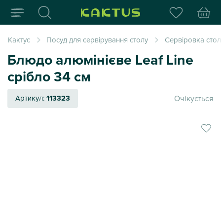
Інтернет-магазин пода
Кактус
Посуд для сервірування столу
Сервіровка стол
Блюдо алюмінієве Leaf Line
срібло 34 см
Очікується
Артикул:
113323