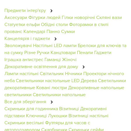
Предмети інтер'єру
Аксесуари
Фігурки людей
Гілки новорічні
Скляні вази
Статуетки ельфи
Обідні столи
Фоторамки в стилі
прованс
Календарі
Панно
Сумки
Канцелярія і гаджети
Зволожувачі
Настільні LED лампи
Брелоки для ключів та
на сумку
Різне
Ручки
Канцтовари
Пенали
Гаджети
Іграшка антистрес
Гаманці Жіночі
Декоративне освітлення для дому
Лампи настільні
Світильник
Нічники
Проектори нічного
неба
Светильники настольные
LED Дерева
Светильники
декоративные
Ковані люстри
Декоративные напольные
светильники
Светильники напольные
Все для зберігання
Скриньки для годинника
Візитниці
Декоративні
підставки
Ключниці
Лукошки
Візитниці настільні
Скриньки весільні
Футляры для часов с
автоподзаводом
Скарбнички
Скриньки сейфи