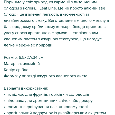
Пориньте у світ природної гармонії з витонченим
блюдом з колекції Leaf Line. Це не просто алюмінієве
блюдо - це втілення легкості, витонченості та
дизайнерського смаку. Виготовлене з міцного металу в
благородному сріблястому кольорі, блюдо привертає
увагу своєю креативною формою — стилізованим
кленовим листом з ажурною текстурою, що нагадує
легке мереживо природи.
Розмір: 6,5х27х34 см
Матеріал: алюміній
Колір: срібло
Форма: у вигляді ажурного кленового листа
Варіанти використання:
• як піднос для фруктів, горіхів чи солодощів
• підставка для ароматичних свічок або декору
• елемент сервірування на святковому столі
• оригінальний подарунок із дизайнерським акцентом