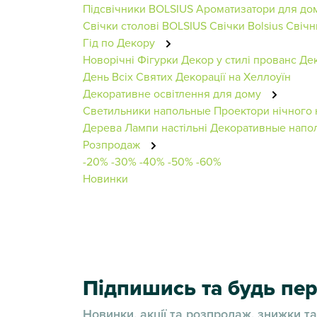
Підсвічники BOLSIUS
Ароматизатори для до
Свічки столові BOLSIUS
Свічки Bolsius
Свічн
Гід по Декору
Новорічні Фігурки
Декор у стилі прованс
Дек
День Всіх Святих
Декорації на Хеллоуїн
Декоративне освітлення для дому
Светильники напольные
Проектори нічного 
Дерева
Лампи настільні
Декоративные напо
Розпродаж
-20%
-30%
-40%
-50%
-60%
Новинки
Підпишись та будь п
Новинки, акції та розпродаж, знижки та