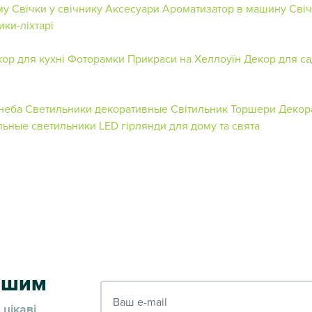
му
Свічки у свічнику
Аксесуари
Ароматизатор в машину
Свіч
ики-ліхтарі
ор для кухні
Фоторамки
Прикраси на Хеллоуїн
Декор для са
неба
Светильники декоративные
Світильник
Торшери
Декор
льные светильники
LED гірлянди для дому та свята
ершим
Ваш e-mail
 цікаві