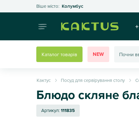
Оберіть своє місто
Віше місто:
Колумбус
Інтернет
+
NEW
Каталог товарів
Кактус
Посуд для сервірування столу
С
Блюдо скляне бл
Артикул:
111835