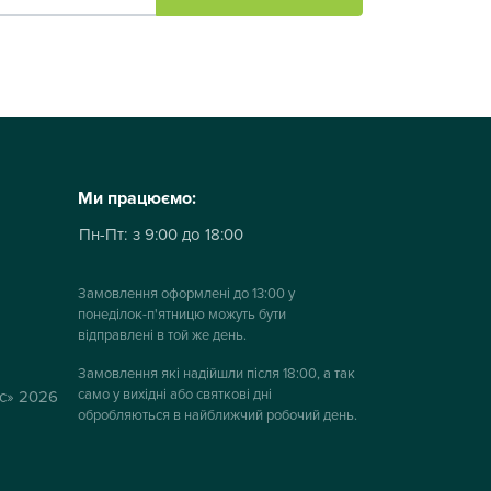
Ми працюємо:
Пн-Пт:
з 9:00 до 18:00
Замовлення оформлені до 13:00 у
понеділок-п'ятницю можуть бути
відправлені в той же день.
Замовлення які надійшли після 18:00, а так
само у вихідні або святкові дні
ус» 2026
обробляються в найближчий робочий день.