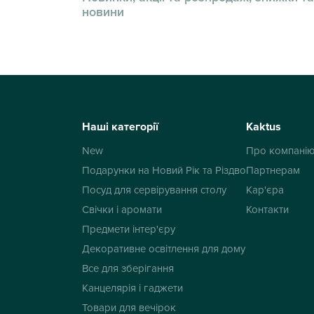
новини
Наші категорії
Kaktus
New
Про компані
Подарунки на Новий Рік та Різдво
Партнерам
Посуд для сервірування столу
Кар'єра
Свічки і аромати
Контакти
Предмети інтер'єру
Декоративне освітлення для дому
Все для зберігання
Канцелярія і гаджети
Товари для вечірок