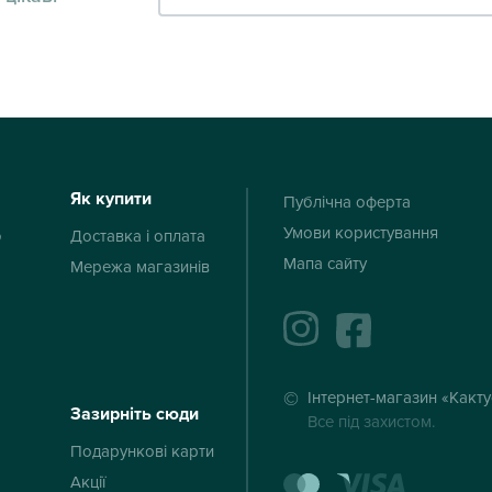
Як купити
Публічна оферта
Умови користування
ю
Доставка і оплата
Мапа сайту
Мережа магазинів
instagram
facebook
Інтернет-магазин «Какт
Зазирніть сюди
Все під захистом.
Подарункові карти
mastercard
visa
Акції