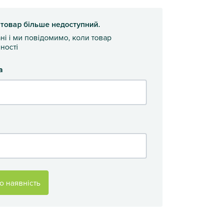
 товар більше недоступний.
ані і ми повідомимо, коли товар
ності
а
о наявність