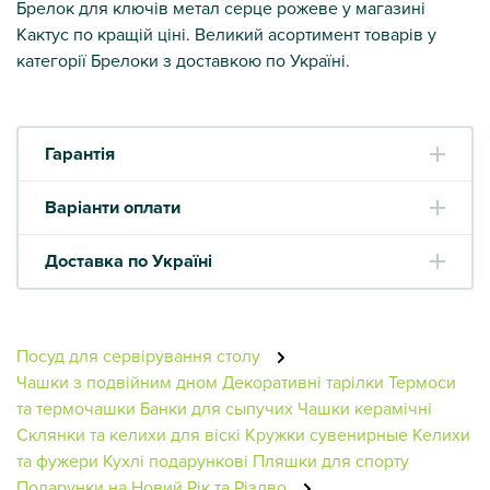
Брелок для ключів метал серце рожеве у магазині
Кактус по кращій ціні. Великий асортимент товарів у
категорії Брелоки з доставкою по Україні.
Гарантія
Варіанти оплати
Доставка по Україні
Посуд для сервірування столу
Чашки з подвійним дном
Декоративні тарілки
Термоси
та термочашки
Банки для сыпучих
Чашки керамічні
Склянки та келихи для віскі
Кружки сувенирные
Келихи
та фужери
Кухлі подарункові
Пляшки для спорту
Подарунки на Новий Рік та Різдво