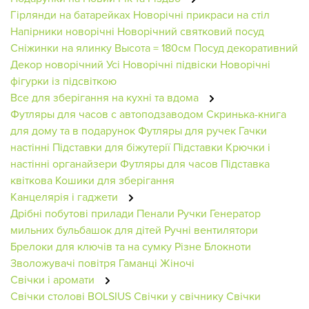
Гірлянди на батарейках
Новорічні прикраси на стіл
Напірники новорічні
Новорічний святковий посуд
Сніжинки на ялинку
Высота = 180см
Посуд декоративний
Декор новорічний
Усі Новорічні підвіски
Новорічні
фігурки із підсвіткою
Все для зберігання на кухні та вдома
Футляры для часов с автоподзаводом
Скринька-книга
для дому та в подарунок
Футляры для ручек
Гачки
настінні
Підставки для біжутерії
Підставки
Крючки і
настінні органайзери
Футляры для часов
Підставка
квіткова
Кошики для зберігання
Канцелярія і гаджети
Дрібні побутові прилади
Пенали
Ручки
Генератор
мильних бульбашок для дітей
Ручні вентилятори
Брелоки для ключів та на сумку
Різне
Блокноти
Зволожувачі повітря
Гаманці Жіночі
Свічки і аромати
Свічки столові BOLSIUS
Свічки у свічнику
Свічки