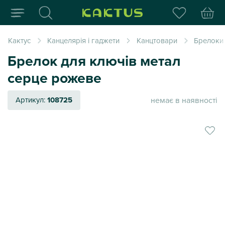
Інтернет-магазин пода
Кактус
Канцелярія і гаджети
Канцтовари
Брелоки 
Брелок для ключів метал
серце рожеве
немає в наявності
Артикул:
108725