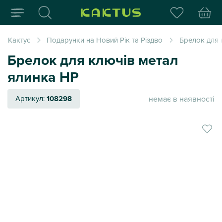
Інтернет-магазин пода
Кактус
Подарунки на Новий Рік та Різдво
Брелок для 
Брелок для ключів метал
ялинка НР
немає в наявності
Артикул:
108298