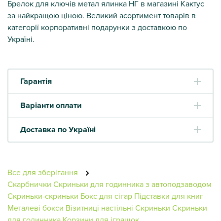
Брелок для ключів метал ялинка НГ в магазині Кактус
за найкращою ціною. Великий асортимент товарів в
категорії корпоративні подарунки з доставкою по
Україні.
Гарантія
Варіанти оплати
Доставка по Україні
Все для зберігання
Скарбнички
Скриньки для годинника з автоподзаводом
Скриньки-скриньки
Бокс для сігар
Підставки для книг
Металеві бокси
Візитниці настільні
Скриньки
Скриньки
для годинника
Корзини для іграшок