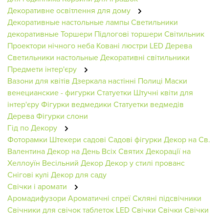
Декоративне освітлення для дому
Декоративные настольные лампы
Светильники
декоративные
Торшери
Підлогові торшери
Світильник
Проектори нічного неба
Ковані люстри
LED Дерева
Светильники настольные
Декоративні світильники
Предмети інтер'єру
Вазони для квітів
Дзеркала настінні
Полиці
Маски
венецианские - фигурки
Статуетки
Штучні квіти для
інтер'єру
Фігурки ведмедики
Статуетки ведмедів
Дерева
Фігурки слони
Гід по Декору
Фоторамки
Штекери садові
Садові фігурки
Декор на Св.
Валентина
Декор на День Всіх Святих
Декорації на
Хеллоуїн
Весільний Декор
Декор у стилі прованс
Снігові кулі
Декор для саду
Свічки і аромати
Аромадифузори
Ароматичні спреї
Скляні підсвічники
Свічники для свічок таблеток
LED Свічки
Свічки
Свічки