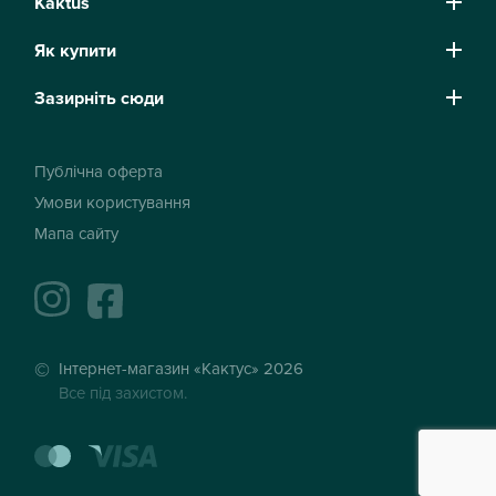
Kaktus
Як купити
Зазирніть сюди
Публічна оферта
Умови користування
Мапа сайту
instagram
facebook
Інтернет-магазин «Кактус» 2026
Все під захистом.
mastercard
visa