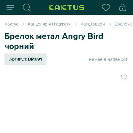
Інтернет-магазин пода
Кактус
Канцелярія і гаджети
Канцтовари
Брелоки 
Брелок метал Angry Bird
чорний
немає в наявності
Артикул:
BM091