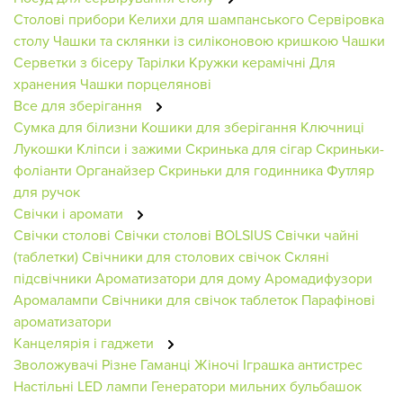
Столові прибори
Келихи для шампанського
Сервіровка
столу
Чашки та склянки із силіконовою кришкою
Чашки
Серветки з бісеру
Тарілки
Кружки керамічні
Для
хранения
Чашки порцелянові
Все для зберігання
Сумка для білизни
Кошики для зберігання
Ключниці
Лукошки
Кліпси і зажими
Скринька для сігар
Скриньки-
фоліанти
Органайзер
Скриньки для годинника
Футляр
для ручок
Свічки і аромати
Свічки столові
Свічки столові BOLSIUS
Свічки чайні
(таблетки)
Свічники для столових свічок
Скляні
підсвічники
Ароматизатори для дому
Аромадифузори
Аромалампи
Свічники для свічок таблеток
Парафінові
ароматизатори
Канцелярія і гаджети
Зволожувачі
Різне
Гаманці Жіночі
Іграшка антистрес
Настільні LED лампи
Генератори мильних бульбашок