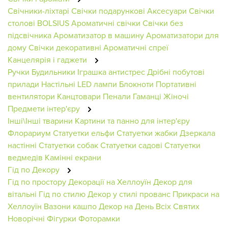
Свічники-ліхтарі
Свічки подарункові
Аксесуари
Свічки
столові BOLSIUS
Ароматичні свічки
Свічки без
підсвічника
Ароматизатор в машину
Ароматизатори для
дому
Свічки декоративні
Ароматичні спреї
Канцелярія і гаджети
Ручки
Будильники
Іграшка антистрес
Дрібні побутові
прилади
Настільні LED лампи
Блокноти
Портативні
вентилятори
Канцтовари
Пенали
Гаманці Жіночі
Предмети інтер'єру
Інші\Інші тварини
Картини та панно для інтер'єру
Флорариум
Статуетки ельфи
Статуетки жабки
Дзеркала
настінні
Статуетки собак
Статуетки садові
Статуетки
ведмедів
Камінні екрани
Гід по Декору
Гід по простору
Декорації на Хеллоуїн
Декор для
вітальні
Гід по стилю
Декор у стилі прованс
Прикраси на
Хеллоуїн
Вазони кашпо
Декор на День Всіх Святих
Новорічні Фігурки
Фоторамки