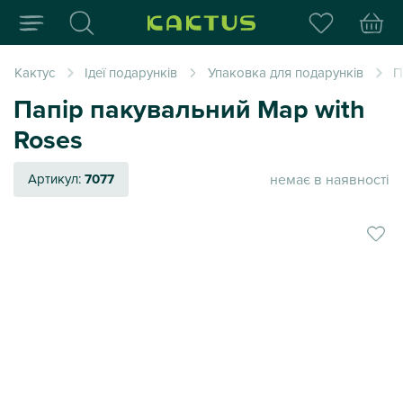
Інтернет-магазин пода
Кактус
Ідеї подарунків
Упаковка для подарунків
П
Папір пакувальний Map with
Roses
немає в наявності
Артикул:
7077