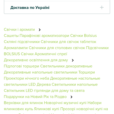
Доставка по Україні
Свічки і аромати
Сашеты
Парафінові ароматизатори
Свічки Bolsius
Скляні підсвічники
Свічники для свічок таблеток
Аромалампи
Свічники для столових свічок
Підсвічники
BOLSIUS
Свічки
Ароматичні спреї
Декоративне освітлення для дому
Підлогові торшери
Светильники декоративные
Декоративные напольные светильники
Торшери
Проектори нічного неба
Декоративные настольные
светильники
LED Дерева
Светильники напольные
Світильник
LED гірлянди для дому та свята
Подарунки на Новий Рік та Різдво
Верхівки для ялинок
Новорічні музичні кулі
Набори
ялинкових куль
Ялинкові кулі
Прозорі новорічні кулі на