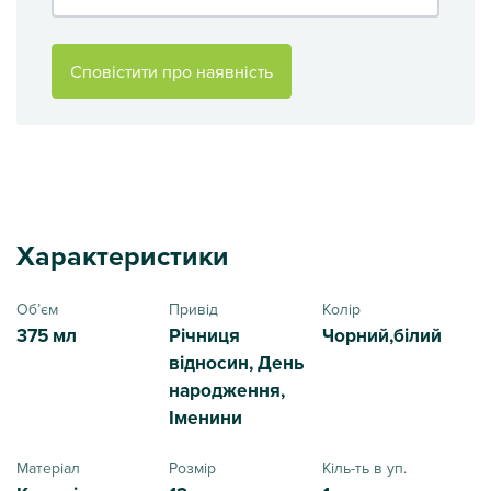
Сповістити про наявність
Характеристики
Обʼєм
Привід
Колір
375 мл
Річниця
Чорний,білий
відносин, День
народження,
Іменини
Матеріал
Розмір
Кіль-ть в уп.