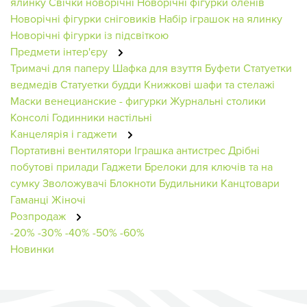
ялинку
Свічки новорічні
Новорічні фігурки оленів
Новорічні фігурки сніговиків
Набір іграшок на ялинку
Новорічні фігурки із підсвіткою
Предмети інтер'єру
Тримачі для паперу
Шафка для взуття
Буфети
Статуетки
ведмедів
Статуетки будди
Книжкові шафи та стелажі
Маски венецианские - фигурки
Журнальні столики
Консолі
Годинники настільні
Канцелярія і гаджети
Портативні вентилятори
Іграшка антистрес
Дрібні
побутові прилади
Гаджети
Брелоки для ключів та на
сумку
Зволожувачі
Блокноти
Будильники
Канцтовари
Гаманці Жіночі
Розпродаж
-20%
-30%
-40%
-50%
-60%
Новинки