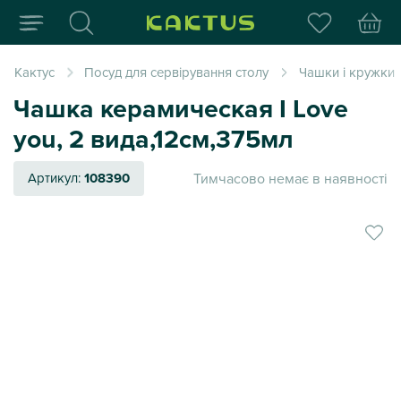
Інтернет-магазин пода
Кактус
Посуд для сервірування столу
Чашки і кружки
Чашка керамическая I Love
you, 2 вида,12см,375мл
Тимчасово немає в наявності
Артикул:
108390