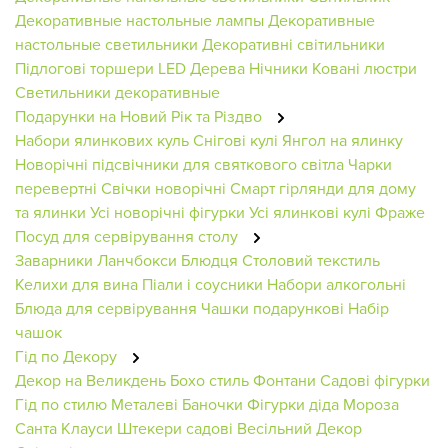
Декоративные настольные лампы
Декоративные
настольные светильники
Декоративні світильники
Підлогові торшери
LED Дерева
Нічники
Ковані люстри
Светильники декоративные
Подарунки на Новий Рік та Різдво
Набори ялинкових куль
Снігові кулі
Янгол на ялинку
Новорічні підсвічники для святкового світла
Чарки
перевертні
Свічки новорічні
Смарт гірлянди для дому
та ялинки
Усі новорічні фігурки
Усі ялинкові кулі
Фраже
Посуд для сервірування столу
Заварники
Ланчбокси
Блюдця
Столовий текстиль
Келихи для вина
Піали і соусники
Набори алкогольні
Блюда для сервірування
Чашки подарункові
Набір
чашок
Гід по Декору
Декор на Великдень
Бохо стиль
Фонтани
Садові фігурки
Гід по стилю
Металеві Баночки
Фігурки діда Мороза
Санта Клауси
Штекери садові
Весільний Декор