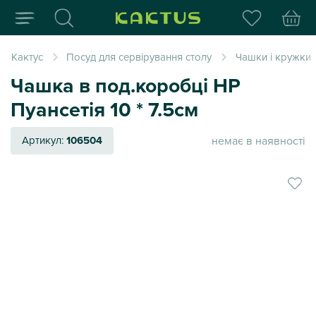
Інтернет-магазин пода
Кактус
Посуд для сервірування столу
Чашки і кружки
Чашка в под.коробці НР
Пуансетія 10 * 7.5см
немає в наявності
Артикул:
106504