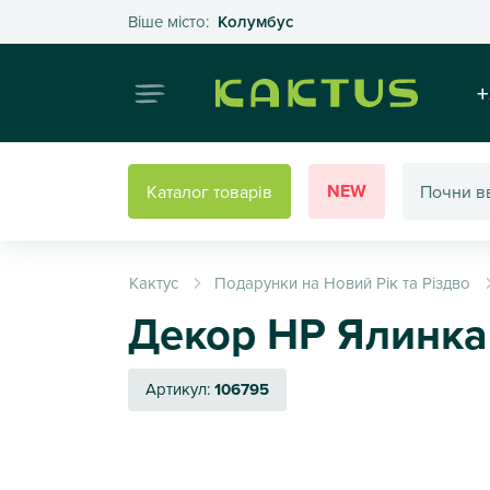
Оберіть своє місто
Віше місто:
Колумбус
Інтернет
+
NEW
Каталог товарів
Кактус
Подарунки на Новий Рік та Різдво
Декор НР Ялинка 
Артикул:
106795