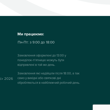
Ми працюємо:
Пн-Пт:
з 9:00 до 18:00
Замовлення оформлені до 13:00 у
понеділок-п'ятницю можуть бути
відправлені в той же день.
Замовлення які надійшли після 18:00, а так
само у вихідні або святкові дні
ус» 2026
обробляються в найближчий робочий день.