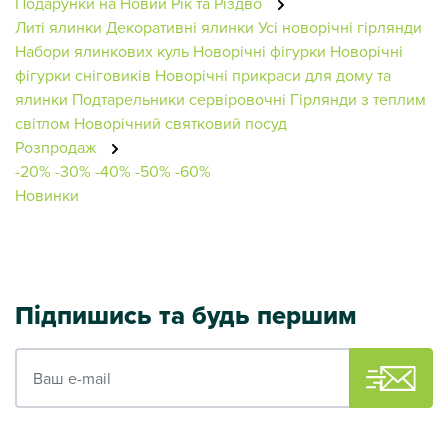
Подарунки на Новий Рік та Різдво
Литі ялинки
Декоративні ялинки
Усі новорічні гірлянди
Набори ялинкових куль
Новорічні фігурки
Новорічні
фігурки сніговиків
Новорічні прикраси для дому та
ялинки
Подтарельники сервіровочні
Гірлянди з теплим
світлом
Новорічний святковий посуд
Розпродаж
-20%
-30%
-40%
-50%
-60%
Новинки
Підпишись та будь першим
Ваш e-mail