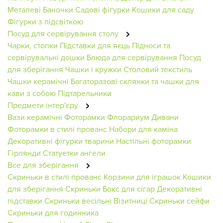
Металеві Баночки
Садові фігурки
Кошики для саду
Фігурки з підсвіткою
Посуд для сервірування столу
Чарки, стопки
Підставки для яєць
Підноси та
сервірувальні дошки
Блюда для сервірування
Посуд
для зберігання
Чашки і кружки
Столовий текстиль
Чашки керамічні
Багаторазові склянки та чашки для
кави з собою
Підтарельники
Предмети інтер'єру
Вази керамічні
Фоторамки
Флорариум
Дивани
Фоторамки в стилі прованс
Набори для каміна
Декоративні фігурки тварини
Настільні фоторамки
Гірлянди
Статуетки ангели
Все для зберігання
Скриньки в стилі прованс
Корзини для іграшок
Кошики
для зберігання
Скриньки
Бокс для сігар
Декоративні
підставки
Скриньки весільні
Візитниці
Скриньки сейфи
Скриньки для годинника