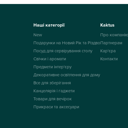
Наші категорії
Kaktus
New
Про компані
Подарунки на Новий Рік та Різдво
Партнерам
Посуд для сервірування столу
Кар'єра
Свічки і аромати
Контакти
Предмети інтер'єру
Декоративне освітлення для дому
Все для зберігання
Канцелярія і гаджети
Товари для вечірок
Прикраси та аксесуари