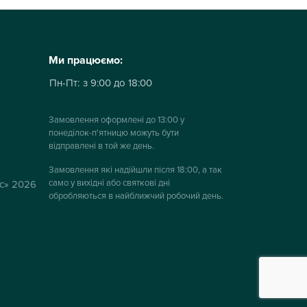
Ми працюємо:
Пн-Пт:
з 9:00 до 18:00
Замовлення оформлені до 13:00 у
понеділок-п'ятницю можуть бути
відправлені в той же день.
Замовлення які надійшли після 18:00, а так
само у вихідні або святкові дні
ус» 2026
обробляються в найближчий робочий день.