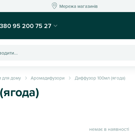
Мережа магазинів
Мережа магазин
-магазин подарунків та декору - Kaktus
380 95 200 75 27
 для дому
Аромадифузори
Диффузор 100мл (ягода)
(ягода)
немає в наявності