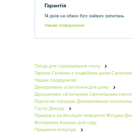
Гарантія
14 днів на обмін без зайвих запитань
Умови повернення
Посуд для сервірування столу
Тарілки
Склянки з подвійним дном
Салатни
Чашки подарункові
Декоративне освітлення для дому
Декоративні світильники
Светильники напо
Підлогові торшери
Декоративные напольные
Гід по Декору
Прикраси на Хеллоуїн
Новорічні Фігурки
Дек
Фоторамки
Кошики для саду
Предмети інтер'єру