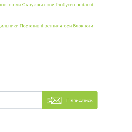
ові столи
Статуетки сови
Глобуси настільні
дильники
Портативні вентилятори
Блокноти
Підписатись