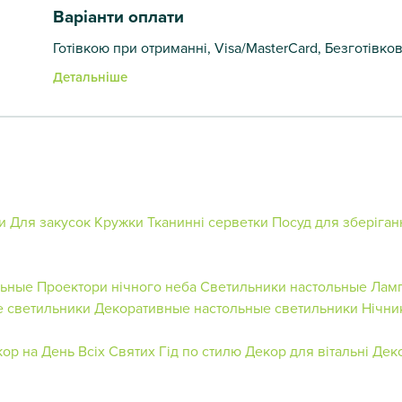
Варіанти оплати
Готівкою при отриманні, Visa/MasterCard, Безготівко
Детальніше
ки
Для закусок
Кружки
Тканинні серветки
Посуд для зберіган
льные
Проектори нічного неба
Светильники настольные
Ламп
 светильники
Декоративные настольные светильники
Нічни
ор на День Всіх Святих
Гід по стилю
Декор для вітальні
Дек