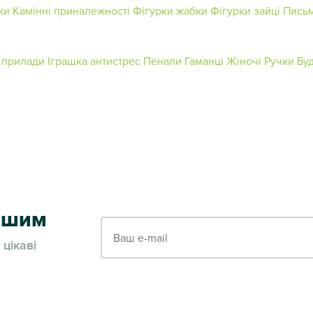
ки
Камінні приналежності
Фігурки жабки
Фігурки зайці
Письм
і прилади
Іграшка антистрес
Пенали
Гаманці Жіночі
Ручки
Бу
ершим
Ваш e-mail
 цікаві