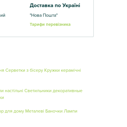
Доставка по Україні
вий
"Нова Пошта"
Тарифи перевізника
ня
Серветки з бісеру
Кружки керамічні
и настільні
Светильники декоративные
ки
ор для дому
Металеві Баночки
Лампи