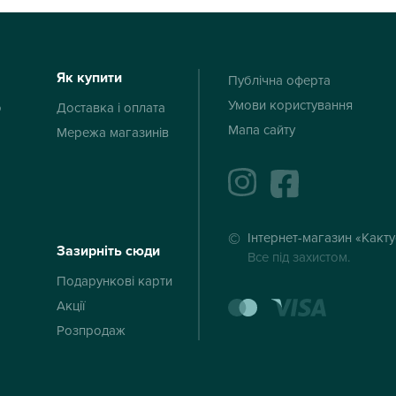
Як купити
Публічна оферта
Умови користування
ю
Доставка і оплата
Мапа сайту
Мережа магазинів
instagram
facebook
Інтернет-магазин «Какт
Зазирніть сюди
Все під захистом.
Подарункові карти
mastercard
visa
Акції
Розпродаж