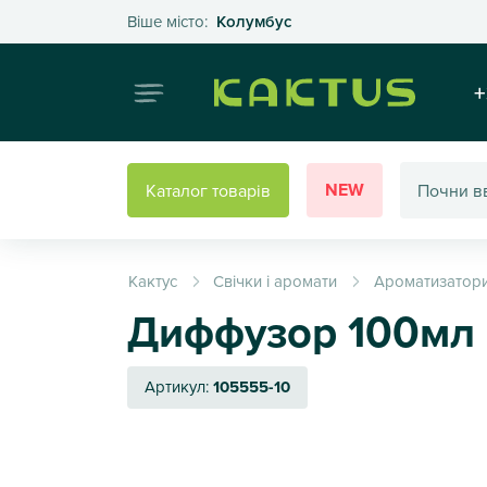
Оберіть своє місто
Віше місто:
Колумбус
Інтернет
+
NEW
Каталог товарів
Кактус
Свічки і аромати
Ароматизатори
Диффузор 100мл 
Артикул:
105555-10