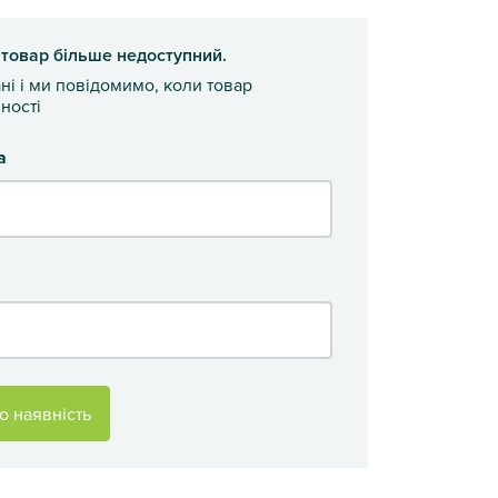
 товар більше недоступний.
ані і ми повідомимо, коли товар
ності
а
о наявність