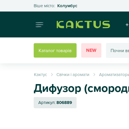
Оберіть своє місто
Віше місто:
Колумбус
Інтернет
+
NEW
Каталог товарів
Кактус
Свічки і аромати
Ароматизатори
Дифузор (смород
Артикул:
806889