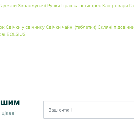
Гаджети
Зволожувачі
Ручки
Іграшка антистрес
Канцтовари
Га
ок
Свічки у свічнику
Свічки чайні (таблетки)
Скляні підсвічн
ові BOLSIUS
ершим
Ваш e-mail
 цікаві