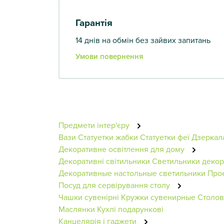
Гарантія
14 днів на обмін без зайвих запитань
Умови повернення
Предмети інтер'єру
Вази
Статуетки жабки
Статуетки феї
Дзеркал
Декоративне освітлення для дому
Декоративні світильники
Светильники деко
Декоративные настольные светильники
Прое
Посуд для сервірування столу
Чашки сувенірні
Кружки сувенирные
Столов
Маслянки
Кухлі подарункові
Канцелярія і гаджети