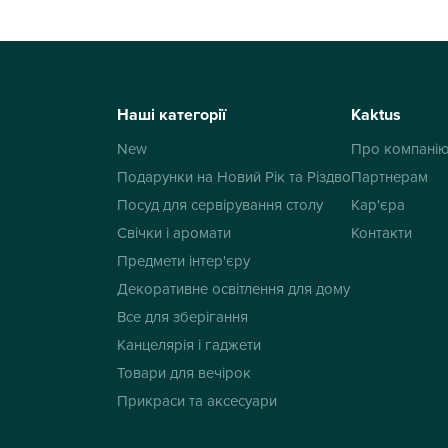
Наші категорії
Kaktus
New
Про компані
Подарунки на Новий Рік та Різдво
Партнерам
Посуд для сервірування столу
Кар'єра
Свічки і аромати
Контакти
Предмети інтер'єру
Декоративне освітлення для дому
Все для зберігання
Канцелярія і гаджети
Товари для вечірок
Прикраси та аксесуари