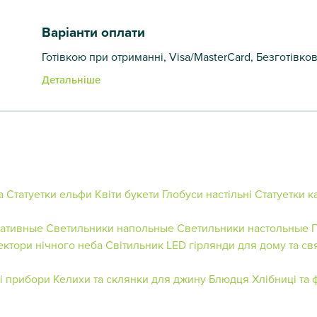
Варіанти оплати
Готівкою при отриманні, Visa/MasterCard, Безготівко
Детальніше
а
Статуетки ельфи
Квіти букети
Глобуси настільні
Статуетки к
ративные
Светильники напольные
Светильники настольные
ктори нічного неба
Світильник
LED гірлянди для дому та св
і прибори
Келихи та склянки для джину
Блюдця
Хлібниці та 