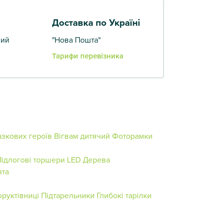
Доставка по Україні
вий
"Нова Пошта"
Тарифи перевізника
азкових героїв
Вігвам дитячий
Фоторамки
Підлогові торшери
LED Дерева
ята
фруктівниці
Підтарельники
Глибокі тарілки