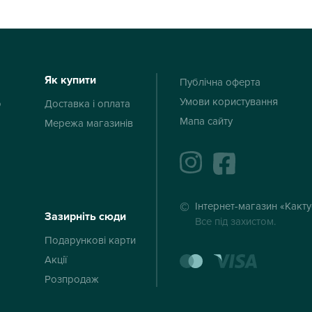
Як купити
Публічна оферта
Умови користування
ю
Доставка і оплата
Мапа сайту
Мережа магазинів
instagram
facebook
Інтернет-магазин «Какт
Зазирніть сюди
Все під захистом.
Подарункові карти
mastercard
visa
Акції
Розпродаж