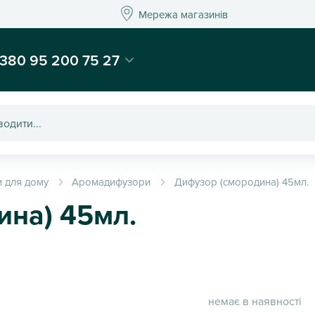
Мережа магазинів
Мережа магазин
-магазин подарунків та декору - Kaktus
380 95 200 75 27
 для дому
Аромадифузори
Дифузор (смородина) 45мл.
ина) 45мл.
немає в наявності