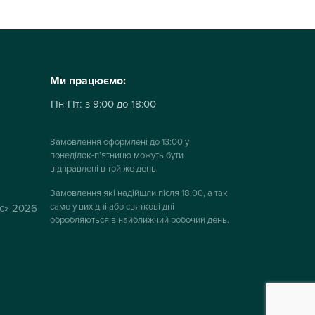
Ми працюємо:
Пн-Пт:
з 9:00 до 18:00
Замовлення оформлені до 13:00 у
понеділок-п'ятницю можуть бути
відправлені в той же день.
Замовлення які надійшли після 18:00, а так
само у вихідні або святкові дні
ус» 2026
обробляються в найближчий робочий день.