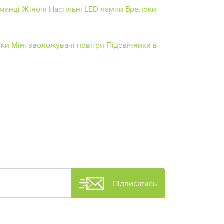
манці Жіночі
Настільні LED лампи
Брелоки
ики
Міні зволожувачі повітря
Підсвічники в
Підписатись