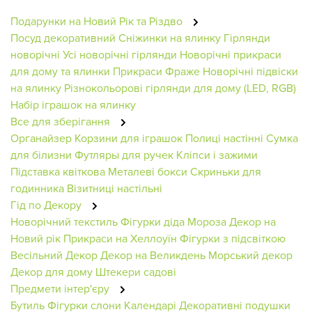
Подарунки на Новий Рік та Різдво
Посуд декоративний
Сніжинки на ялинку
Гірлянди
новорічні
Усі новорічні гірлянди
Новорічні прикраси
для дому та ялинки
Прикраси
Фраже
Новорічні підвіски
на ялинку
Різнокольорові гірлянди для дому (LED, RGB)
Набір іграшок на ялинку
Все для зберігання
Органайзер
Корзини для іграшок
Полиці настінні
Сумка
для білизни
Футляры для ручек
Кліпси і зажими
Підставка квіткова
Металеві бокси
Скриньки для
годинника
Візитниці настільні
Гід по Декору
Новорічний текстиль
Фігурки діда Мороза
Декор на
Новий рік
Прикраси на Хеллоуїн
Фігурки з підсвіткою
Весільний Декор
Декор на Великдень
Морський декор
Декор для дому
Штекери садові
Предмети інтер'єру
Бутиль
Фігурки слони
Календарі
Декоративні подушки