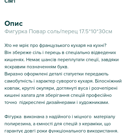
Сім'ї
Опис
Фигурка Повар соль/перец 17.5*10*30см
Хто не мріє про французького кухаря на кухні?
Він збереже сіль і перець в спеціально відведених
кишенях. Немає шансів переплутати спеції, завдяки
яскравим позначенням букв.
Виразно оформлені деталі статуетки передають
самобутність і характер суворого кухаря. Білосніжний
ковпак, круглі окуляри, доглянуті вуса і розчепірені
кишені халата для зберігання спецій професійно
точно підкреслені дизайнерами і художниками.
Фігурка виконана з надійного і міцного матеріалу
полирезина, а ємності для спецій з кераміки, що
гарантує довгі роки функціонального використання.