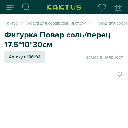
Інтернет-магазин пода
Кактус
Посуд для сервірування столу
Посуд для збері
Фигурка Повар соль/перец
17.5*10*30см
немає в наявності
Артикул:
106193