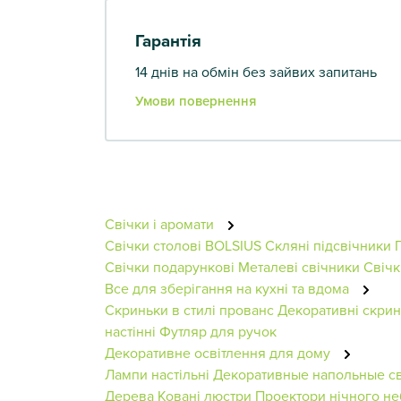
Гарантія
14 днів на обмін без зайвих запитань
Умови повернення
Свічки і аромати
Свічки столові BOLSIUS
Скляні підсвічники
Свічки подарункові
Металеві свічники
Свічк
Все для зберігання на кухні та вдома
Скриньки в стилі прованс
Декоративні скри
настінні
Футляр для ручок
Декоративне освітлення для дому
Лампи настільні
Декоративные напольные с
Дерева
Ковані люстри
Проектори нічного не