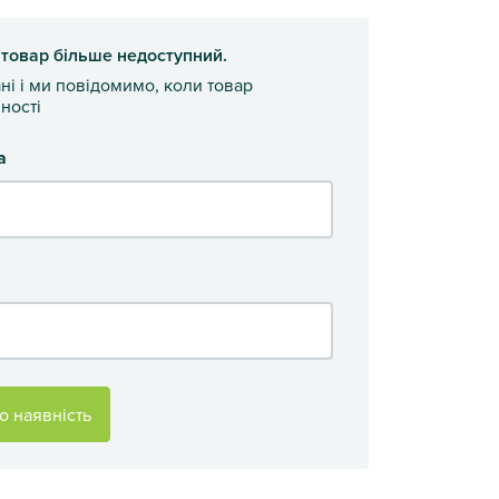
 товар більше недоступний.
ані і ми повідомимо, коли товар
ності
а
о наявність