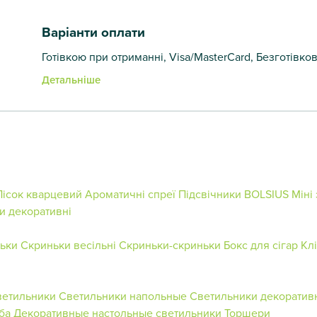
Варіанти оплати
Готівкою при отриманні, Visa/MasterCard, Безготівко
Детальніше
Пісок кварцевий
Ароматичні спреї
Підсвічники BOLSIUS
Міні
и декоративні
ньки
Скриньки весільні
Скриньки-скриньки
Бокс для сігар
Кл
ветильники
Светильники напольные
Светильники декоратив
ба
Декоративные настольные светильники
Торшери