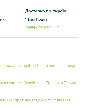
Доставка по Україні
вий
"Нова Пошта"
Тарифи перевізника
 зволожувачі повітря
Декоративні свічники
іпси і зажими
Скарбнички
Підставки
Полиці
ные
LED гірлянди для дому та свята
LED