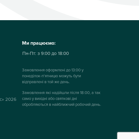
Ми працюємо:
Пн-Пт:
з 9:00 до 18:00
Замовлення оформлені до 13:00 у
понеділок-п'ятницю можуть бути
відправлені в той же день.
Замовлення які надійшли після 18:00, а так
само у вихідні або святкові дні
ус» 2026
обробляються в найближчий робочий день.