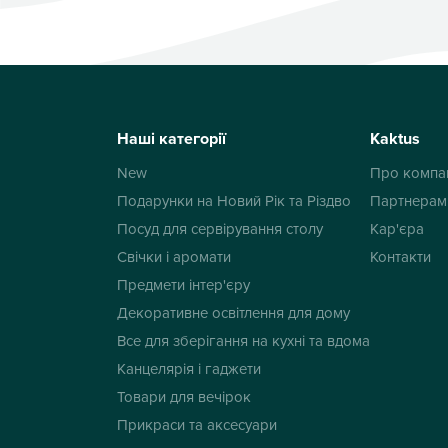
Наші категорії
Kaktus
New
Про компа
Подарунки на Новий Рік та Різдво
Партнерам
Посуд для сервірування столу
Кар'єра
Свічки і аромати
Контакти
Предмети інтер'єру
Декоративне освітлення для дому
Все для зберігання на кухні та вдома
Канцелярія і гаджети
Товари для вечірок
Прикраси та аксесуари