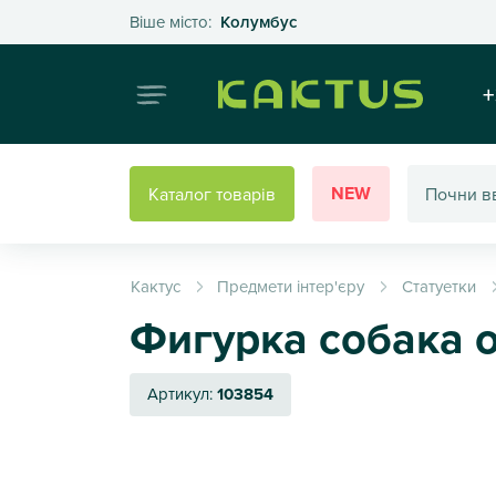
Оберіть своє місто
Віше місто:
Колумбус
Інтернет
+
NEW
Каталог товарів
Кактус
Предмети інтер'єру
Статуетки
Фигурка собака о
Артикул:
103854