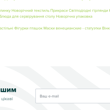
ялинку
Новорічний текстиль
Прикраси
Світлодіодні гірлянди
Блюда для сервірування столу
Новорічна упаковка
астільні
Фігурки пташок
Маски венецианские - статуэтки
Вінк
ершим
Ваш e-mail
 цікаві