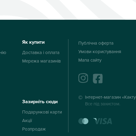
Як купити
Публічна оферта
Умови користування
нію
Доставка і оплата
Мапа сайту
Мережа магазинів
instagram
facebook
Інтернет-магазин «Какт
Зазирніть сюди
Все під захистом.
Подарункові карти
mastercard
visa
Акції
Розпродаж