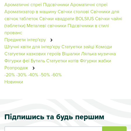
Ароматичні спреї
Підсвічники
Ароматичні спреї
Ароматизатор в машину
Свічки столові
Свічники для
свічок таблеток
Свічки квадрати BOLSIUS
Свічки чайні
(таблетки)
Металеві свічники
Підсвічники в стилі
прованс
Предмети інтер'єру
Штучні квіти для інтер'єру
Статуетки зайці
Комоди
Статуетки казкових героїв
Вішалки
Лялька музична
Фігурки феї
Бутиль
Статуетки котів
Фігурки жабки
Розпродаж
-20%
-30%
-40%
-50%
-60%
Новинки
Підпишись та будь першим
Ваш e-mail