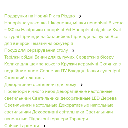
Подарунки на Новий Рік та Різдво
Новорічна упаковка
Шкарпетки, мішки новорічні
Высота
= 180см
Напірники новорічні
Усі Новорічні підвіски
Кулі
фігурні
Гірлянди на батарейках
Гірлянди на пульті
Все
для вечірок
Тематична біжутерія
Посуд для сервірування столу
Тарілки обідні
Банки для сыпучих
Серветки з бісеру
Келихи для шампанського
Кружки керамічні
Склянки з
подвійним дном
Серветки ПУ
Блюдця
Чашки сувенірні
Столовий текстиль
Декоративне освітлення для дому
Проектори нічного неба
Декоративные настольные
светильники
Светильники декоративные
LED Дерева
Светильники настольные
Декоративные напольные
светильники
Декоративні світильники
Светильники
напольные
Підлогові торшери
Торшери
Свічки і аромати