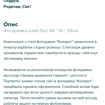
Подрузі,
Родичам, Сім'ї
Опис
Фоторамка комб.5шт 48 * 10 * 26см
Композиція з п'яти фоторамок "Колорит" привносить в
інтер'єр відбиток східної розкоші. Стилізація древніх
орнаментів підкреслює самобутність декору і збагачує
обстановку кімнати.
Незважаючи на різнопланові візерунки фоторамок,
аксесуар створює враження гармонії і цілісності.
Портретні знімки членів сім'ї в фоторамці "Колорит"
придбають художнє оформлення. Сімейний колаж буде
нагадувати про вічні цінності завдяки мотиваційним
написам. Легко міняйте рамки місцями на свій розсуд,
роблячи акцент на певних фотознімках.