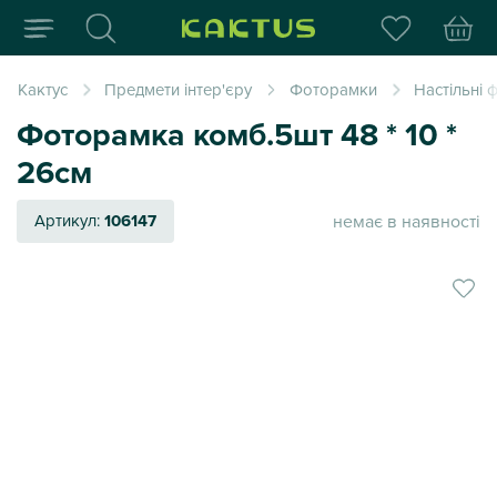
Інтернет-магазин пода
Кактус
Предмети інтер'єру
Фоторамки
Настільні
Фоторамка комб.5шт 48 * 10 *
26см
немає в наявності
Артикул:
106147