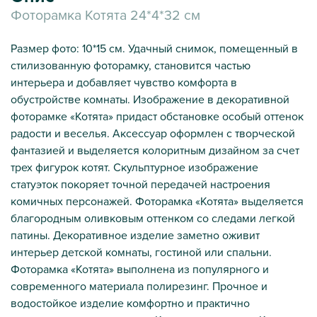
Фоторамка Котята 24*4*32 см
Размер фото: 10*15 см. Удачный снимок, помещенный в
стилизованную фоторамку, становится частью
интерьера и добавляет чувство комфорта в
обустройстве комнаты. Изображение в декоративной
фоторамке «Котята» придаст обстановке особый оттенок
радости и веселья. Аксессуар оформлен с творческой
фантазией и выделяется колоритным дизайном за счет
трех фигурок котят. Скульптурное изображение
статуэток покоряет точной передачей настроения
комичных персонажей. Фоторамка «Котята» выделяется
благородным оливковым оттенком со следами легкой
патины. Декоративное изделие заметно оживит
интерьер детской комнаты, гостиной или спальни.
Фоторамка «Котята» выполнена из популярного и
современного материала полирезинг. Прочное и
водостойкое изделие комфортно и практично