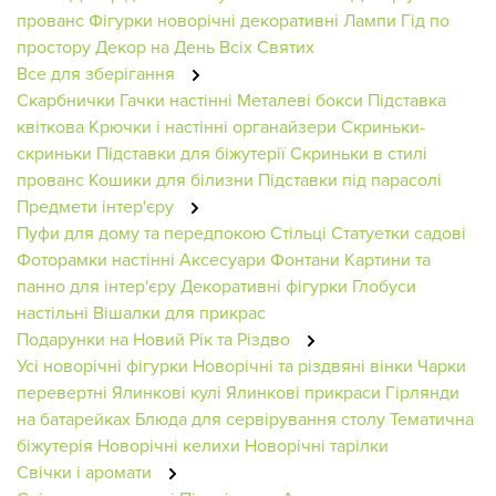
прованс
Фігурки новорічні декоративні
Лампи
Гід по
простору
Декор на День Всіх Святих
Все для зберігання
Скарбнички
Гачки настінні
Металеві бокси
Підставка
квіткова
Крючки і настінні органайзери
Скриньки-
скриньки
Підставки для біжутерії
Скриньки в стилі
прованс
Кошики для білизни
Підставки під парасолі
Предмети інтер'єру
Пуфи для дому та передпокою
Стільці
Статуетки садові
Фоторамки настінні
Аксесуари
Фонтани
Картини та
панно для інтер'єру
Декоративні фігурки
Глобуси
настільні
Вішалки для прикрас
Подарунки на Новий Рік та Різдво
Усі новорічні фігурки
Новорічні та різдвяні вінки
Чарки
перевертні
Ялинкові кулі
Ялинкові прикраси
Гірлянди
на батарейках
Блюда для сервірування столу
Тематична
біжутерія
Новорічні келихи
Новорічні тарілки
Свічки і аромати