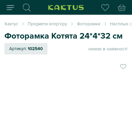
Інтернет-магазин пода
Кактус
Предмети інтер'єру
Фоторамки
Настільні
Фоторамка Котята 24*4*32 см
немає в наявності
Артикул:
102540