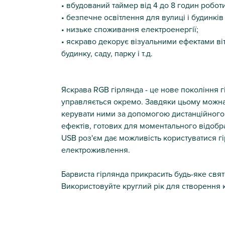
• вбудований таймер від 4 до 8 годин роботи
• безпечне освітлення для вулиці і будинків
• низьке споживання електроенергії;
• яскраво декорує візуальними ефектами віт
будинку, саду, парку і т.д.
Яскрава RGB гірлянда - це нове покоління гі
управляється окремо. Завдяки цьому можна 
керувати ними за допомогою дистанційного 
ефектів, готових для моментального відобра
USB роз'єм дає можливість користуватися г
електроживлення.
Барвиста гірлянда прикрасить будь-яке свят
Використовуйте круглий рік для створення ка