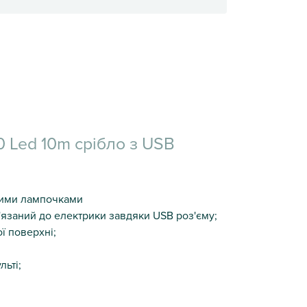
0 Led 10m срібло з USB
дними лампочками
'язаний до електрики завдяки USB роз'єму;
ї поверхні;
льті;