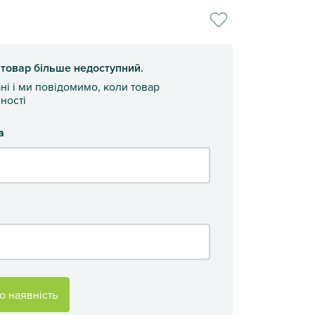
 товар більше недоступний.
ані і ми повідомимо, коли товар
ності
а
о наявність