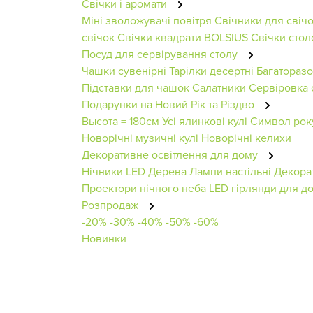
Свічки і аромати
Міні зволожувачі повітря
Свічники для свічо
свічок
Свічки квадрати BOLSIUS
Свічки стол
Посуд для сервірування столу
Чашки сувенірні
Тарілки десертні
Багаторазо
Підставки для чашок
Салатники
Сервіровка 
Подарунки на Новий Рік та Різдво
Высота = 180см
Усі ялинкові кулі
Символ рок
Новорічні музичні кулі
Новорічні келихи
Декоративне освітлення для дому
Нічники
LED Дерева
Лампи настільні
Декора
Проектори нічного неба
LED гірлянди для до
Розпродаж
-20%
-30%
-40%
-50%
-60%
Новинки