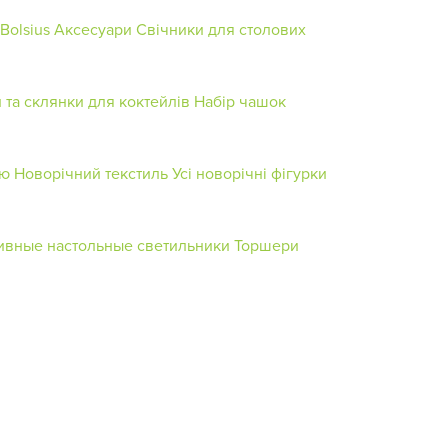
Bolsius
Аксесуари
Свічники для столових
 та склянки для коктейлів
Набір чашок
ою
Новорічний текстиль
Усі новорічні фігурки
ивные настольные светильники
Торшери