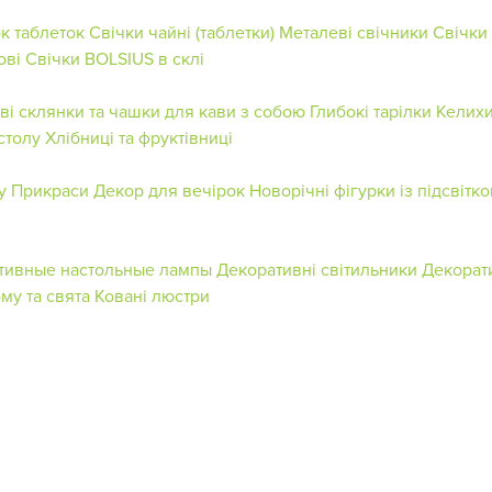
к таблеток
Свічки чайні (таблетки)
Металеві свічники
Свічки 
ові
Свічки BOLSIUS в склі
ві склянки та чашки для кави з собою
Глибокі тарілки
Келихи
столу
Хлібниці та фруктівниці
у
Прикраси
Декор для вечірок
Новорічні фігурки із підсвітк
тивные настольные лампы
Декоративні світильники
Декорат
му та свята
Ковані люстри