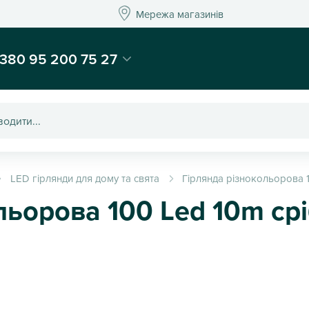
Мережа магазинів
Мережа магазин
-магазин подарунків та декору - Kaktus
380 95 200 75 27
LED гірлянди для дому та свята
Гірлянда різнокольорова 
льорова 100 Led 10m ср