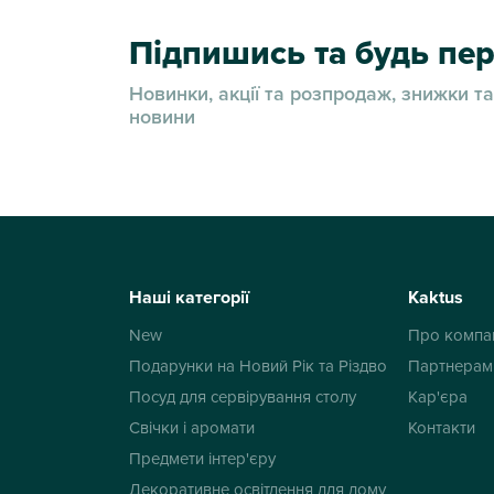
Підпишись та будь п
Новинки, акції та розпродаж, знижки та
новини
Наші категорії
Kaktus
New
Про компа
Подарунки на Новий Рік та Різдво
Партнерам
Посуд для сервірування столу
Кар'єра
Свічки і аромати
Контакти
Предмети інтер'єру
Декоративне освітлення для дому