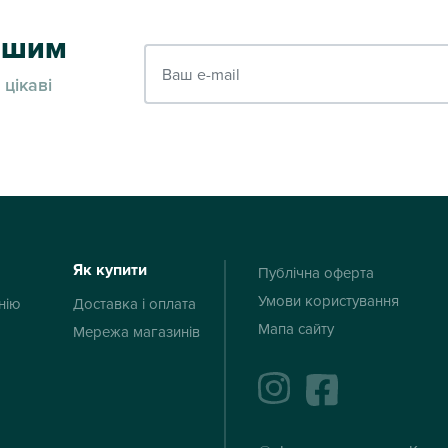
ершим
Ваш e-mail
 цікаві
Як купити
Публічна оферта
Умови користування
нію
Доставка і оплата
Мапа сайту
Мережа магазинів
instagram
facebook