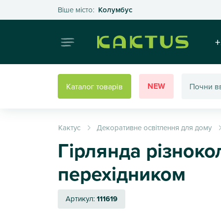
Оберіть своє місто
Віше місто:
Колумбус
Інтернет
+
NEW
Каталог товарів
Кактус
Декоративне освітлення для дому
Гірлянда різноко
перехідником
Артикул:
111619