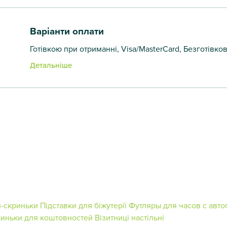
Варіанти оплати
Готівкою при отриманні, Visa/MasterCard, Безготівко
Детальніше
-скриньки
Підставки для біжутерії
Футляры для часов с авт
иньки для коштовностей
Візитниці настільні