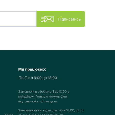
Підписатись
Ми працюємо:
Пн-Пт:
з 9:00 до 18:00
Замовлення оформлені до 13:00 у
понеділок-п'ятницю можуть бути
відправлені в той же день.
Замовлення які надійшли після 18:00, а так
само у вихідні або святкові дні