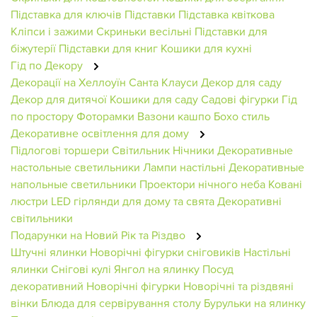
Підставка для ключів
Підставки
Підставка квіткова
Кліпси і зажими
Скриньки весільні
Підставки для
біжутерії
Підставки для книг
Кошики для кухні
Гід по Декору
Декорації на Хеллоуїн
Санта Клауси
Декор для саду
Декор для дитячої
Кошики для саду
Садові фігурки
Гід
по простору
Фоторамки
Вазони кашпо
Бохо стиль
Декоративне освітлення для дому
Підлогові торшери
Світильник
Нічники
Декоративные
настольные светильники
Лампи настільні
Декоративные
напольные светильники
Проектори нічного неба
Ковані
люстри
LED гірлянди для дому та свята
Декоративні
світильники
Подарунки на Новий Рік та Різдво
Штучні ялинки
Новорічні фігурки сніговиків
Настільні
ялинки
Снігові кулі
Янгол на ялинку
Посуд
декоративний
Новорічні фігурки
Новорічні та різдвяні
вінки
Блюда для сервірування столу
Бурульки на ялинку